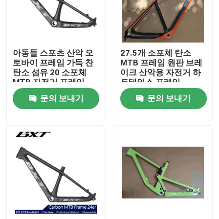
공장 투어
아동들 스포츠 산악 오
27.5개 소포체 탄소
품질 관리
토바이 프레임 가득 찬
MTB 프레임 원판 브레
탄소 섬유 20 소포체
이크 산악용 자전거 하
MTB 자전거 프레임
트테일스 프레임
저희와 연락
문의 보내기
문의 보내기
인용 을 요청 하십시오
탄소 산악 자전거
탄소 주행용 자전거
탄소 산악 오토바이 프레임