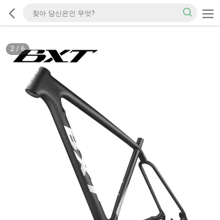
2
/
6