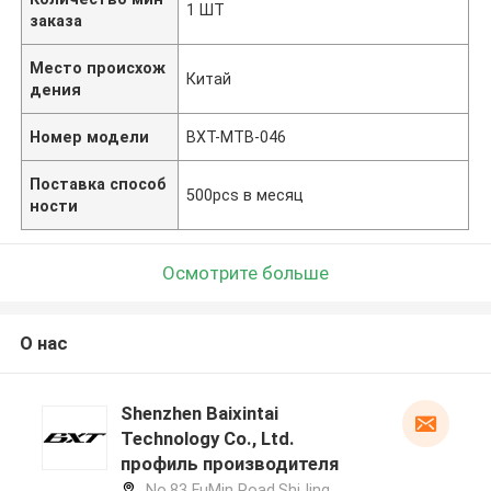
1 ШТ
заказа
Место происхож
Китай
дения
Номер модели
BXT-MTB-046
Поставка способ
500pcs в месяц
ности
Осмотрите больше
О нас
Shenzhen Baixintai
Technology Co., Ltd.
профиль производителя
No.83 FuMin Road,ShiJing