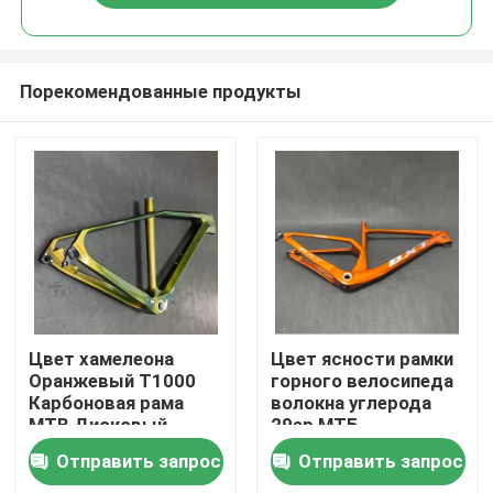
Порекомендованные продукты
Домой
Цвет хамелеона
Цвет ясности рамки
Оранжевый T1000
горного велосипеда
Карбоновая рама
волокна углерода
Продукты
MTB Дисковый
29ер МТБ
тормоз 27,5
оранжевый
Отправить запрос
Отправить запрос
Карбоновая рама
О нас
для горного