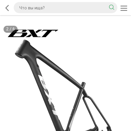
2
/
6