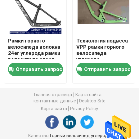
Рамка подвеса углерода полная
Рамка велосипеда дороги углерода
Рамки горного
Технология подвеса
велосипеда волокна
VPP рамки горного
24er углерода рамки
велосипеда
Рамка велосипеда следа углерода
велосипеда спорт
углерода
MTB детей полные
перемещения 150mm
Отправить запрос
Отправить запрос
полная
Рамка велосипеда гравия углерода
Рамка велосипеда складчатости углерода
Главная страница
Карта сайта
контактные данные
Desktop Site
Карта сайта
Privacy Policy
Вилка горного велосипеда углерода
Вилка велосипеда дороги углерода
Качество
Горный велосипед углерода