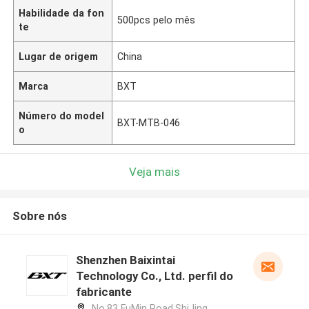
Habilidade da fon
500pcs pelo mês
te
Lugar de origem
China
Marca
BXT
Número do model
BXT-MTB-046
o
Veja mais
Sobre nós
Shenzhen Baixintai
Technology Co., Ltd. perfil do
fabricante
No.83 FuMin Road,ShiJing