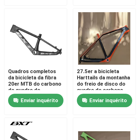
Visita à fábrica
Controle de qualidade
Contacte-nos
Quadros completos
27.5er a bicicleta
Solicite um orçamento
da bicicleta da fibra
Harttails da montanha
20er MTB do carbono
do freio de disco do
do quadro do
quadro do carbono
Mountain bike dos
MTB molda
Mountain bike do carbono
Enviar inquérito
Enviar inquérito
esportes das crianças
Bicicleta da estrada do carbono
Quadro do Mountain bike do carbono