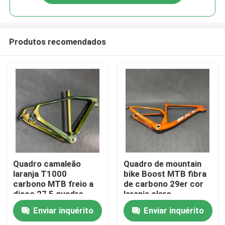
Produtos recomendados
Para casa
Quadro camaleão
Quadro de mountain
laranja T1000
bike Boost MTB fibra
carbono MTB freio a
de carbono 29er cor
Produtos
disco 27,5 quadro
laranja claro
carbono mountain
Enviar inquérito
Enviar inquérito
bike
Sobre nós