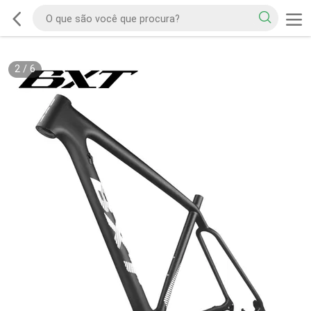
2
/
6