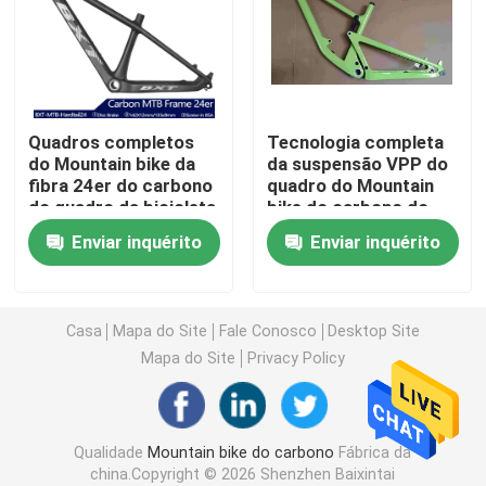
Quadro completo da suspensão do carbono
Quadro da bicicleta da estrada do carbono
Quadros completos
Tecnologia completa
do Mountain bike da
da suspensão VPP do
fibra 24er do carbono
quadro do Mountain
Quadro da bicicleta da trilha do carbono
do quadro da bicicleta
bike do carbono do
dos esportes MTB
curso 150mm
Enviar inquérito
Enviar inquérito
das crianças
Quadro da bicicleta do cascalho do carbono
Quadro da bicicleta da dobradura do carbono
Casa
Mapa do Site
Fale Conosco
Desktop Site
Mapa do Site
Privacy Policy
Forquilha do Mountain bike do carbono
Qualidade
Mountain bike do carbono
Fábrica da
Forquilha da bicicleta da estrada do carbono
china.Copyright © 2026 Shenzhen Baixintai