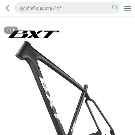
2
/
6