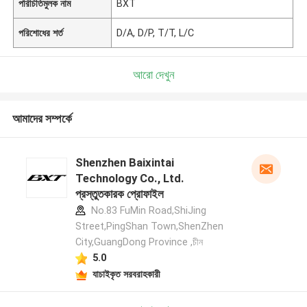
পরিচিতিমুলক নাম
BXT
পরিশোধের শর্ত
D/A, D/P, T/T, L/C
আরো দেখুন
আমাদের সম্পর্কে
Shenzhen Baixintai
Technology Co., Ltd.
প্রস্তুতকারক প্রোফাইল
No.83 FuMin Road,ShiJing
Street,PingShan Town,ShenZhen
City,GuangDong Province ,চীন
5.0
যাচাইকৃত সরবরাহকারী