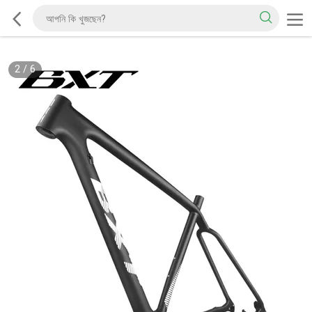
2
/
6