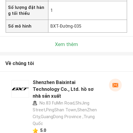
Số lượng đặt hàn
1
g tối thiểu
Số mô hình
BXT-Đường-035
Xem thêm
Về chúng tôi
Shenzhen Baixintai
Technology Co., Ltd. hồ sơ
nhà sản xuất
No.83 FuMin Road,ShiJing
Street,PingShan Town,ShenZhen
City,GuangDong Province ,Trung
Quốc
5.0