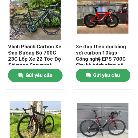
Chuyến tham quan nhà máy
Kiểm soát chất lượng
Vành Phanh Carbon Xe
Xe đạp theo dõi bằng
Đạp Đường Bộ 700C
sợi carbon 10kgs
Liên hệ với chúng tôi
23C Lốp Xe 22 Tốc Độ
Công nghệ EPS 700C
Shimano Groupset
Chu kỳ bánh răng cố
định
Gửi yêu cầu
Gửi yêu cầu
Yêu cầu Đặt giá
Xe đạp leo núi Carbon
Xe đạp đường carbon
Khung xe đạp leo núi carbon