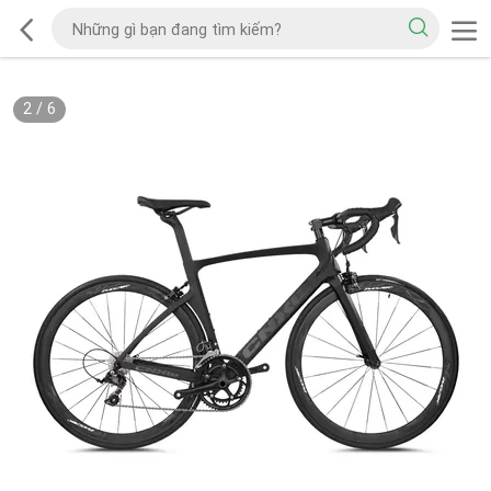
2
/
6