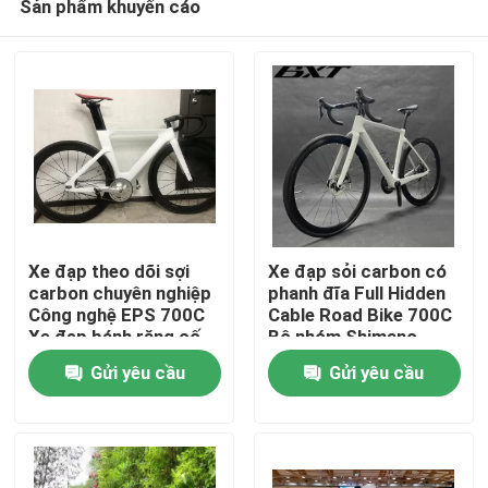
Sản phẩm khuyến cáo
Xe đạp theo dõi sợi
Xe đạp sỏi carbon có
carbon chuyên nghiệp
phanh đĩa Full Hidden
Công nghệ EPS 700C
Cable Road Bike 700C
Xe đạp bánh răng cố
Bộ nhóm Shimano
Nhà
định
Gửi yêu cầu
Gửi yêu cầu
Sản phẩm
Về chúng tôi