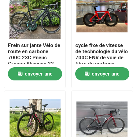
Visite de l'usine
Contrôle de la qualité
Frein sur jante Vélo de
cycle fixe de vitesse
route en carbone
de technologie du vélo
Nous contacter
700C 23C Pneus
700C ENV de voie de
Groupe Shimano 22
fibre du carbone
vitesses
10kgs
envoyer une
envoyer une
Demandez un devis
demande
demande
Vélo de montagne de carbone
Vélo de route de carbone
Cadre de vélo de montagne de carbone