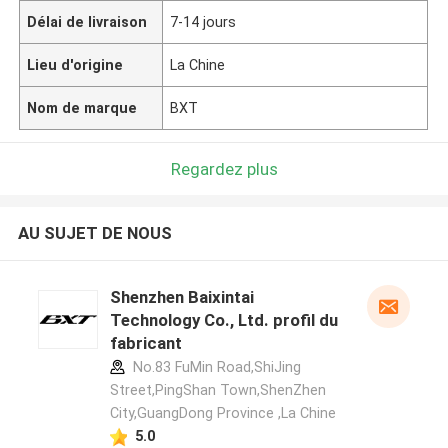
Délai de livraison
7-14 jours
Lieu d'origine
La Chine
Nom de marque
BXT
Regardez plus
AU SUJET DE NOUS
Shenzhen Baixintai
Technology Co., Ltd. profil du
fabricant
No.83 FuMin Road,ShiJing
Street,PingShan Town,ShenZhen
City,GuangDong Province ,La Chine
5.0