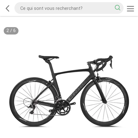
2
/
6