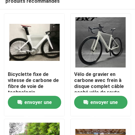
produits recommandés
Bicyclette fixe de
Vélo de gravier en
vitesse de carbone de
carbone avec frein à
fibre de voie de
disque complet câble
technologie
caché vélo de route
À la maison
professionnelle du
700C ensemble de
envoyer une
envoyer une
vélo 700C ENV
groupe Shimano
Produits
demande
demande
À propos de nous