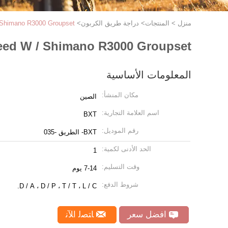
منزل
>
المنتجات
>
دراجة طريق الكربون
>
 Shimano R3000 Groupset
ed ​​W / Shimano R3000 Groupset
المعلومات الأساسية
مكان المنشأ:
الصين
اسم العلامة التجارية:
BXT
رقم الموديل:
BXT- الطريق -035
الحد الأدنى لكمية:
1
وقت التسليم:
7-14 يوم
شروط الدفع:
D / A ، D / P ، T / T ، L / C.
افضل سعر
ﺎﺘﺼﻟ ﺍﻶﻧ