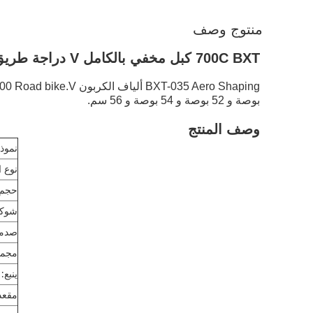
منتوج وصف
700C BXT كبل مخفي بالكامل V دراجة طريق الفرامل
بوصة و 52 بوصة و 54 بوصة و 56 سم.
وصف المنتج
نموذج
نوع ا
حجم 
شوك
صدمه
مجمو
ينبع:
مقعد