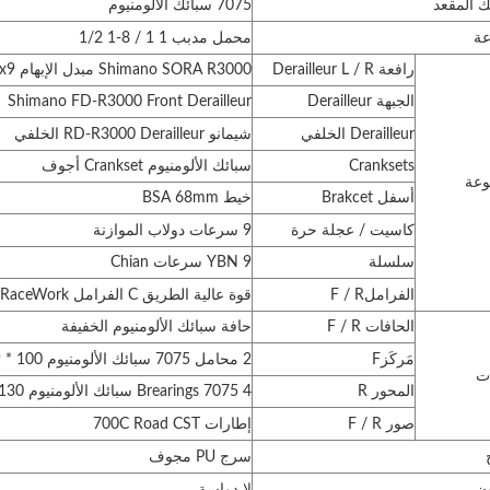
 المقعد
7075 سبائك الألومنيوم
ة
محمل مدبب 1 1 / 8-1 1/2
رافعة Derailleur L / R
Shimano SORA R3000 مبدل الإبهام 2x9 ثانية
الجبهة Derailleur
Shimano FD-R3000 Front Derailleur
Derailleur الخلفي
شيمانو RD-R3000 Derailleur الخلفي
Cranksets
سبائك الألومنيوم Crankset أجوف
عة
أسفل Brakcet
خيط BSA 68mm
كاسيت / عجلة حرة
9 سرعات دولاب الموازنة
سلسلة
YBN 9 سرعات Chian
الفرامل
F / R
قوة عالية الطريق C الفرامل RaceWork
الحافات F / R
حافة سبائك الألومنيوم الخفيفة
مَركَز
F
2 محامل 7075 سبائك الألومنيوم 100 * 9 مم
ت
المحور R
4 Brearings 7075 سبائك الألومنيوم 130 * 9 مم ؛
صور F / R
إطارات 700C Road CST
سرج PU مجوف