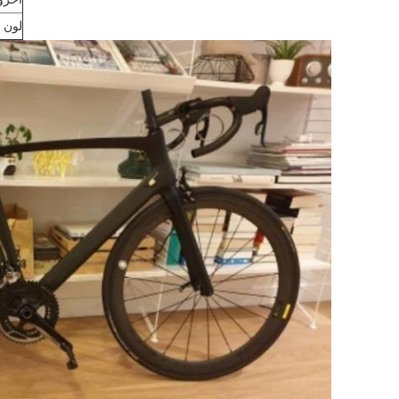
آحرو
لون