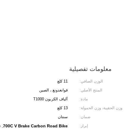
معلومات تفصيلية
الوزن الصافي:
11 كلغ
المنتج الأصلي:
قوانغدونغ ، الصين
مادة:
ألياف الكربون T1000
وزن الحقيبة، وزن الحمولة:
13 كلغ
ضمان:
سنتان
إبراز:
700C V Brake Carbon Road Bike
e
,