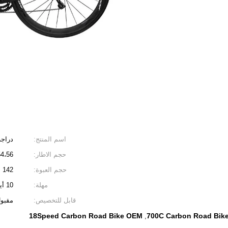
اسم المنتج:
دراجة 
حجم الاطار:
،54،56
حجم العبوة:
142 سم × 23 سم × 76 سم
مهلة:
10 أيام
قابل للتخصيص:
مقبو
18Speed ​​Carbon Road Bike OEM
700C Carbon Road Bik
,