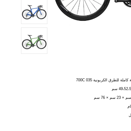
كاملة للطرق الكربونية 700C 035
49،52 سم
ل