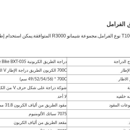
 الدراجة
دراجة الطريق الكربونية BXT 700C V-Brake Bike BXT-035
لإطار
700C الكربون الطريق دراجة الإطار V الفرامل BXT-035
الاطار
700C * (49/52/54/56 سم)
ة
شوكة دراجة على شكل حرف V من الكربون موديل BXT-035
 خلفيه
لا أحد
عات المقود
مقود الطريق من ألياف الكربون 31.8 مم
7075 سبائك الألومنيوم
مقعد الطريق من ألياف الكربون