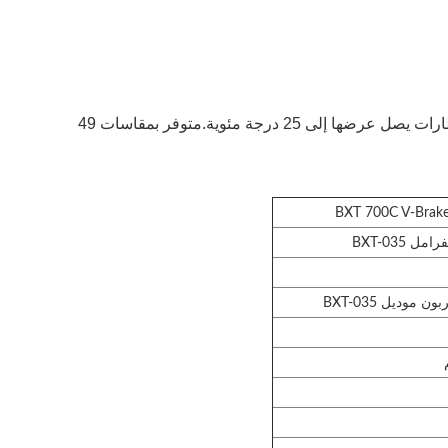
BXT-035 Aero Shaping ألياف الكربون T1000 Road bike.V نوع الفرامل.مجموعة شيمانو R3000 المتوافقة.يمكن استخدام إطارات يصل عرضها إلى 25 درجة مئوية.متوفر بمقاسات 49