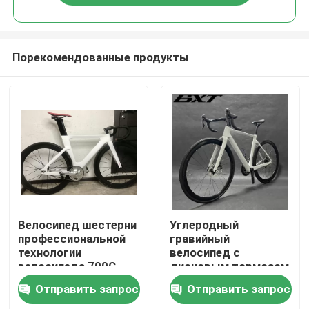
Порекомендованные продукты
Домой
Велосипед шестерни
Углеродный
профессиональной
гравийный
технологии
велосипед с
Продукты
велосипеда 700C
дисковым тормозом
EPS следа волокна
Полностью скрытый
Отправить запрос
Отправить запрос
углерода
кабельный
О нас
фиксированный
дорожный