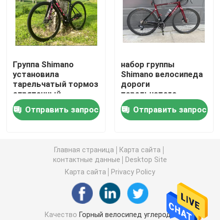
Рамка подвеса углерода полная
Рамка велосипеда дороги углерода
Группа Shimano
набор группы
установила
Shimano велосипеда
тарельчатый тормоз
дороги
Рамка велосипеда следа углерода
спрятанный
тарельчатого
велосипедом кабеля
тормоза велосипеда
Отправить запрос
Отправить запрос
дороги углерода 22
гравия углерода
Рамка велосипеда гравия углерода
скоростей 700C
700C полным
спрятанный кабелем
Рамка велосипеда складчатости углерода
Главная страница
Карта сайта
контактные данные
Desktop Site
Карта сайта
Privacy Policy
Вилка горного велосипеда углерода
Вилка велосипеда дороги углерода
Качество
Горный велосипед углерода