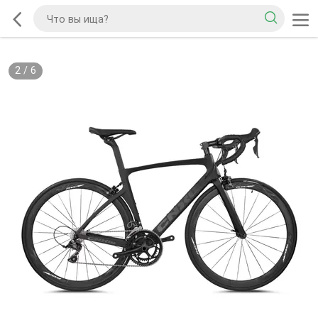
2
/
6