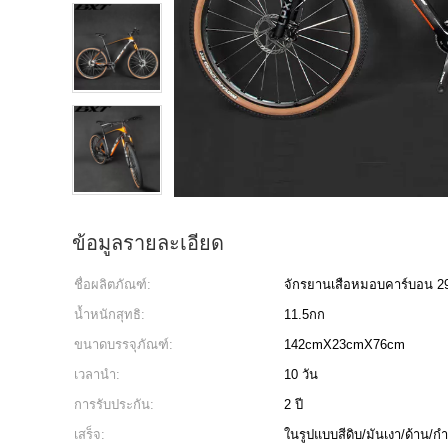
ข้อมูลรายละเอียด
ชื่อผลิตภัณฑ์:
จักรยานเสือหมอบคาร์บอน 2
น้ำหนักสุทธิ:
11.5กก
ขนาดบรรจุภัณฑ์:
142cmX23cmX76cm
เวลานำ:
10 วัน
การรับประกัน:
2 ปี
เสร็จ:
ในรูปแบบสีดิบ/มันเงา/ด้าน/