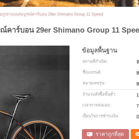
สือภูเขาแบบสมบูรณ์คาร์บอน 29er Shimano Group 11 Speed
ูรณ์คาร์บอน 29er Shimano Group 11 Spe
ข้อมูลพื้นฐาน
สถานที่กำเนิด:
จ
ชื่อแบรนด์:
หมายเลขรุ่น:
B
จำนวนสั่งซื้อขั้นต่ำ:
1
เวลาการส่งมอบ:
7
เงื่อนไขการชำระเงิน:
D
ราคาถูกที่สุด