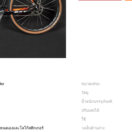
9er
ขนาดเฟรม:
วัสดุ:
น้ำหนักบรรจุภัณฑ์:
ปรับแต่งได้:
ใช้:
กำหนดเองและโลโก้สติกเกอร์
วงเล็บด้านล่าง: