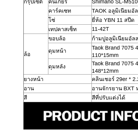
กรุ๊ปเซ็ต
คันเกียร์
Shimano SL-M510
คาร์คเซท
TAOK อลูมิเนียมอั
โซ่
ยี่ห้อ YBN 11 สปีด
11-42T
เทปคาสเซ็ท
ขอบล้อ
ก้ามปูอลูมิเนียมอัล
Taok Brand 7075 4 
ดุมหน้า
ล้อ
110*15mm
Taok Brand 7075 4 
ดุมหลัง
148*12mm
ยางหน้า
คลินเชอร์ 29er * 2.
อาน
อานจักรยาน BXT ห
สี
สีที่ปรับแต่งได้