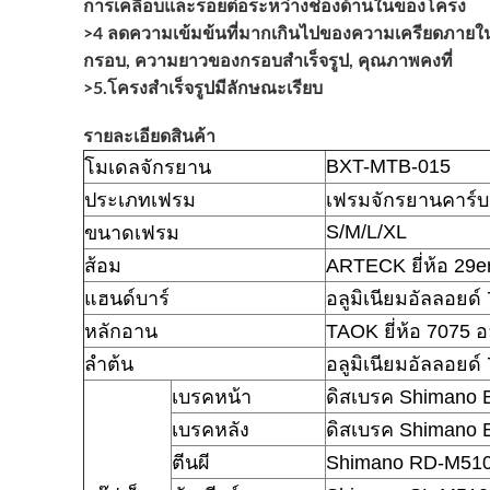
การเคลือบและรอยต่อระหว่างช่องด้านในของโครง
>4 ลดความเข้มข้นที่มากเกินไปของความเครียดภายใ
กรอบ, ความยาวของกรอบสำเร็จรูป, คุณภาพคงที่
>5.โครงสำเร็จรูปมีลักษณะเรียบ
รายละเอียดสินค้า
BXT-MTB-015
โมเดลจักรยาน
ประเภทเฟรม
เฟรมจักรยานคาร์บอ
S/M/L/XL
ขนาดเฟรม
ส้อม
ARTECK ยี่ห้อ 29e
แฮนด์บาร์
อลูมิเนียมอัลลอยด
หลักอาน
TAOK ยี่ห้อ 7075 อ
ลำต้น
อลูมิเนียมอัลลอยด
เบรคหน้า
ดิสเบรค Shimano
เบรคหลัง
ดิสเบรค Shimano
ตีนผี
Shimano RD-M510