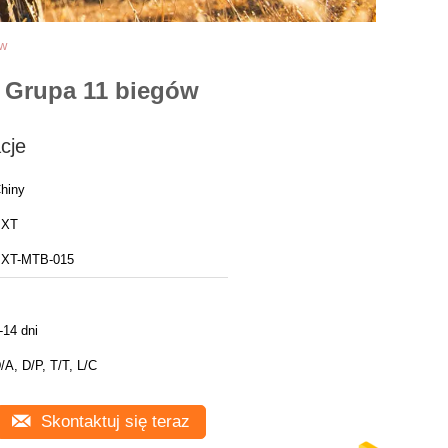
ów
 Grupa 11 biegów
cje
hiny
BXT
XT-MTB-015
-14 dni
/A, D/P, T/T, L/C
Skontaktuj się teraz