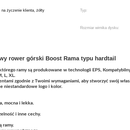
 na życzenie klienta, żółty
Typ:
Rozmiar wirnika dysku:
y rower górski Boost Rama typu hardtail
 którego ramy są produkowane w technologii EPS, Kompatybi
 L, XL.
ntami zgodnie z Twoimi wymaganiami, aby stworzyć swój włas
 niestandardowe logo i kolor.
, mocna i lekka.
elność i inne cechy.
ą ramy.