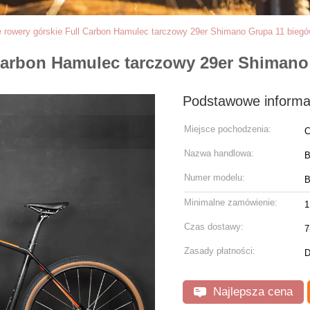
 rowery górskie Full Carbon Hamulec tarczowy 29er Shimano Grupa 11 bieg
Carbon Hamulec tarczowy 29er Shimano
Podstawowe informa
Miejsce pochodzenia:
C
Nazwa handlowa:
Numer modelu:
B
Minimalne zamówienie:
1
Czas dostawy:
7
Zasady płatności:
D
Najlepsza cena