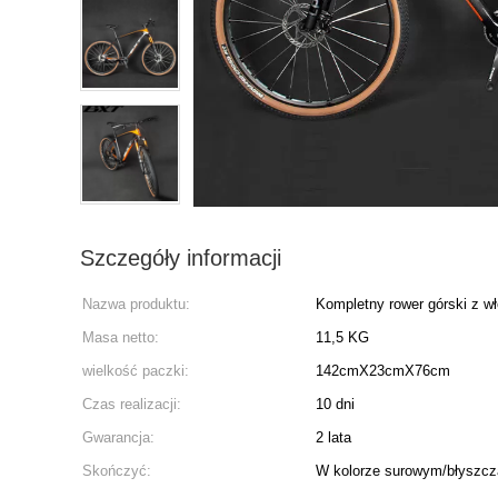
Szczegóły informacji
Nazwa produktu:
Kompletny rower górski z w
Masa netto:
11,5 KG
wielkość paczki:
142cmX23cmX76cm
Czas realizacji:
10 dni
Gwarancja:
2 lata
Skończyć:
W kolorze surowym/błyszc