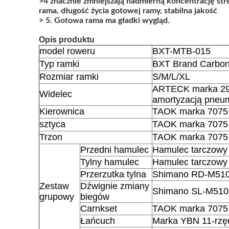
>4 znacznie zmniejszają nadmierną koncentrację s
rama, długość życia gotowej ramy, stabilna jakość
> 5. Gotowa rama ma gładki wygląd.
Opis produktu
model roweru
BXT-MTB-015
Typ ramki
BXT Brand Carbo
Rozmiar ramki
S/M/L/XL
ARTECK marka 29e
Widelec
amortyzacją pneu
Kierownica
TAOK marka 7075
sztyca
TAOK marka 7075 
Trzon
TAOK marka 7075 
Przedni hamulec
Hamulec tarczow
Tylny hamulec
Hamulec tarczow
Przerzutka tylna
Shimano RD-M510
Zestaw
Dźwignie zmiany
Shimano SL-M510
grupowy
biegów
Carnkset
TAOK marka 7075 
Łańcuch
Marka YBN 11-rz