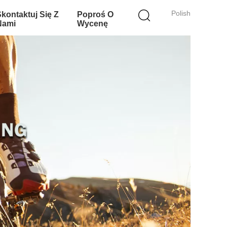
Polish
Skontaktuj Się Z
Poproś O
Nami
Wycenę