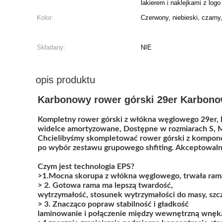
lakierem i naklejkami z logo
Kolor:
Czerwony, niebieski, czarny,
Składany:
NIE
opis produktu
Karbonowy rower górski 29er Karbonow
Kompletny rower górski z włókna węglowego 29er,
widelce amortyzowane, Dostępne w rozmiarach S, M,
Chcielibyśmy skompletować rower górski z kompone
po wybór zestawu grupowego shfiting. Akceptowalne
Czym jest technologia EPS?
>1.Mocna skorupa z włókna węglowego, trwała rama
> 2. Gotowa rama ma lepszą twardość,
wytrzymałość, stosunek wytrzymałości do masy, szcz
> 3. Znacząco popraw stabilność i gładkość
laminowanie i połączenie między wewnętrzną wnęk