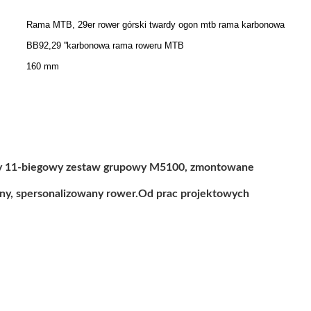
Rama MTB, 29er rower górski twardy ogon mtb rama karbonowa
BB92,29 ''karbonowa rama roweru MTB
160 mm
lny 11-biegowy zestaw grupowy M5100, zmontowane
ny, spersonalizowany rower.Od prac projektowych