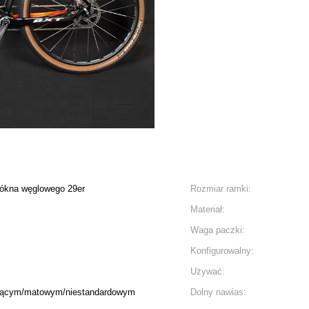
łókna węglowego 29er
Rozmiar ramki:
Materiał:
Waga paczki:
Konfigurowalny:
Używać:
zącym/matowym/niestandardowym
Dolny nawias: