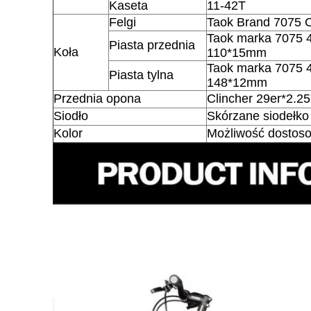
Kaseta
11-42T
Felgi
Taok Brand 7075 C
Taok marka 7075 4
Piasta przednia
Koła
110*15mm
Taok marka 7075 4
Piasta tylna
148*12mm
Przednia opona
Clincher 29er*2.25
Siodło
Skórzane siodełk
Kolor
Możliwość dostos