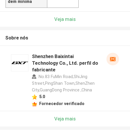
dem mínima
Veja mais
Sobre nós
Shenzhen Baixintai
Technology Co., Ltd. perfil do
fabricante
No.83 FuMin Road,ShiJing
Street,PingShan Town,ShenZhen
City,GuangDong Province ,China
5.0
Fornecedor verificado
Veja mais