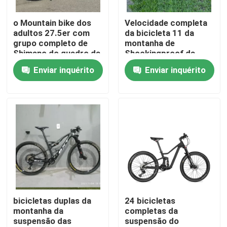
o Mountain bike dos
Velocidade completa
Visita à fábrica
adultos 27.5er com
da bicicleta 11 da
grupo completo de
montanha de
Shimano do quadro da
Shockingproof da
Controle de qualidade
fibra do carbono
bicicleta do carbono
Enviar inquérito
Enviar inquérito
ajustou 27,5
dos adultos
Contacte-nos
Solicite um orçamento
Mountain bike do carbono
Bicicleta da estrada do carbono
bicicletas duplas da
24 bicicletas
montanha da
completas da
suspensão das
suspensão do
Quadro do Mountain bike do carbono