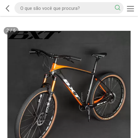
2
/
6