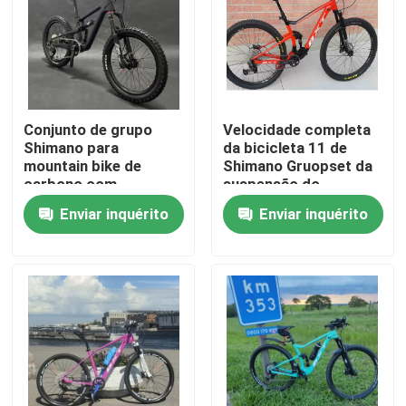
Conjunto de grupo
Velocidade completa
Shimano para
da bicicleta 11 de
mountain bike de
Shimano Gruopset da
carbono com
suspensão do
suspensão total 10
Mountain bike da fibra
Enviar inquérito
Enviar inquérito
velocidades para
29er do carbono
crianças
Para casa
Produtos
Sobre nós