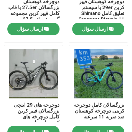
دوچرخه کوهستان فیبر
دوچرخه کوهستان
کربن 29er با سیستم
بزرگسالان 27.5er با قاب
تعلیق کامل Shimano
کامل فیبر کربن مجموعه
تور کارخانه
Gruopset Bicycle 11
گروه شیمانو 27.5
Speed
ارسال سؤال
ارسال سؤال
کنترل کیفیت
با ما تماس بگیرید
درخواست نقل قول
دوچرخه کوهستان کربن
بزرگسالان کامل دوچرخه
دوچرخه های 29 اینچی
دوچرخه جاده کربن
کربنی دوچرخه کوهستان
بزرگسالان فیبر کربن
ضد ضربه 11 سرعته
کامل دوچرخه های
کوهستانی با سیستم
تعلیق دوگانه
قاب دوچرخه کوهستان کربن
ارسال سؤال
ارسال سؤال