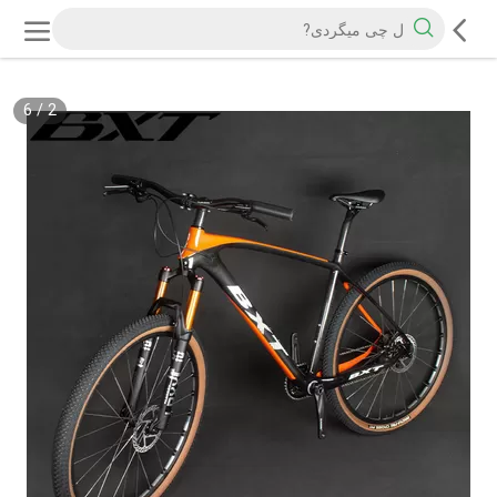
6
/
2