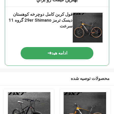
فول کربن کامل دوچرخه کوهستان
دیسک ترمز 29er Shimano گروه 11
سرعت
ادامه هید
محصولات توصیه شده