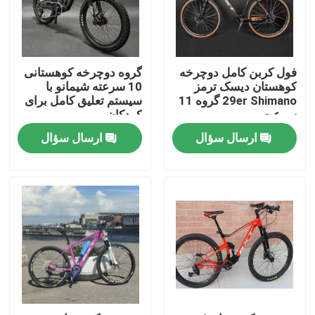
فول کربن کامل دوچرخه
گروه دوچرخه کوهستانی
کوهستان دیسک ترمز
10 سرعته شیمانو با
29er Shimano گروه 11
سیستم تعلیق کامل برای
سرعت
کودکان
ارسال سؤال
ارسال سؤال
خونه
محصولات
درباره ما