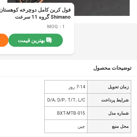
Shimano گروه 11 سرعت
MOQ：1
بهترین قیمت
توضیحات محصول
زمان تحویل
7-14 روز
شرایط پرداخت
D/A، D/P، T/T، L/C
شماره مدل
BXT-MTB-015
محل منبع
چین