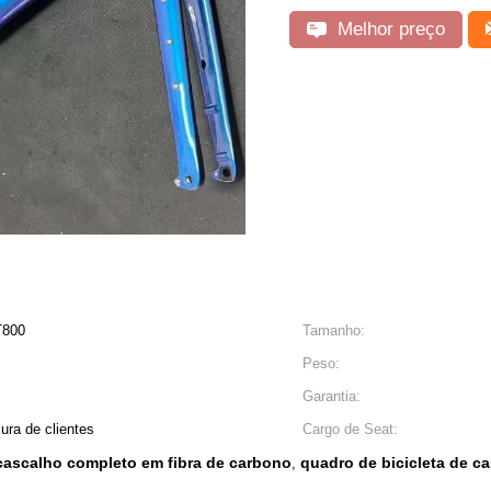
Melhor preço
T800
Tamanho:
Peso:
Garantia:
ura de clientes
Cargo de Seat:
 cascalho completo em fibra de carbono
quadro de bicicleta de c
,