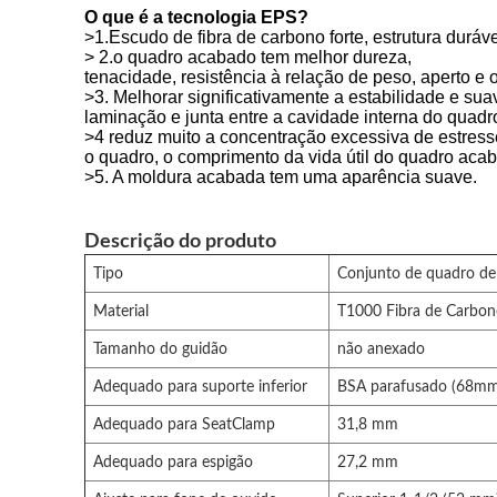
O que é a tecnologia EPS?
>1.Escudo de fibra de carbono forte, estrutura durável
> 2.o quadro acabado tem melhor dureza,
tenacidade, resistência à relação de peso, aperto e 
>3. Melhorar significativamente a estabilidade e su
laminação e junta entre a cavidade interna do quadr
>4 reduz muito a concentração excessiva de estress
o quadro, o comprimento da vida útil do quadro aca
>5. A moldura acabada tem uma aparência suave.
Descrição do produto
Tipo
Conjunto de quadro de 
Material
T1000 Fibra de Carbo
Tamanho do guidão
não anexado
Adequado para suporte inferior
BSA parafusado (68mm
Adequado para SeatClamp
31,8 mm
Adequado para espigão
27,2 mm