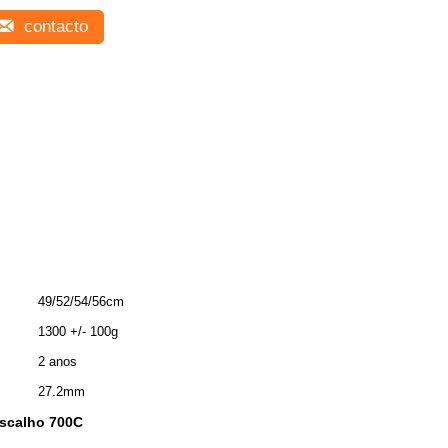
contacto
49/52/54/56cm
1300 +/- 100g
2 anos
27.2mm
ascalho 700C