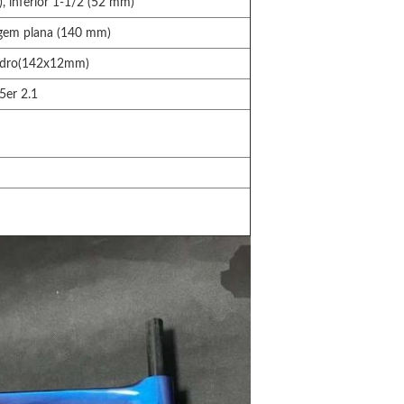
, inferior 1-1/2 (52 mm)
agem plana (140 mm)
adro(142x12mm)
5er 2.1