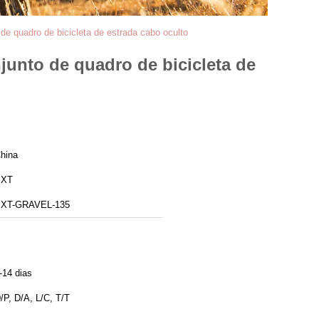
de quadro de bicicleta de estrada cabo oculto
junto de quadro de bicicleta de
hina
BXT
XT-GRAVEL-135
-14 dias
/P, D/A, L/C, T/T