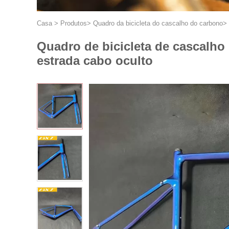
Casa
>
Produtos
>
Quadro da bicicleta do cascalho do carbono
>
Quadro de bicicleta de cascalho
estrada cabo oculto