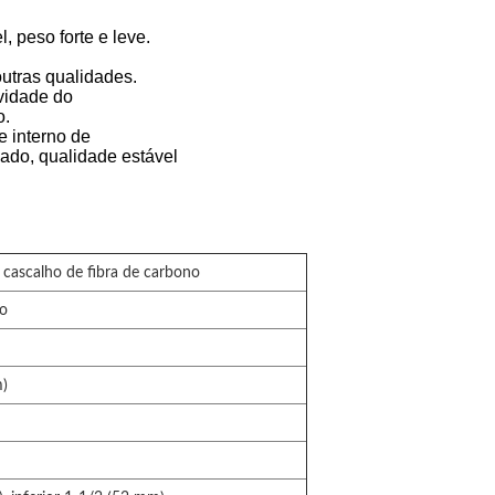
, peso forte e leve.
outras qualidades.
avidade do
o.
e interno de
bado, qualidade estável
cascalho de fibra de carbono
no
)