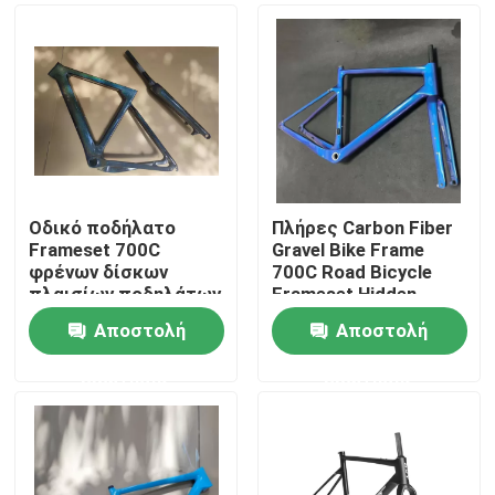
Οδικό ποδήλατο
Πλήρες Carbon Fiber
Frameset 700C
Gravel Bike Frame
φρένων δίσκων
700C Road Bicycle
πλαισίων ποδηλάτων
Frameset Hidden
αμμοχάλικου 275
Cable
Αποστολή
Αποστολή
άνθρακα
Σπίτι
ερώτησης
ερώτησης
Προϊόντα
Σχετικά με εμάς