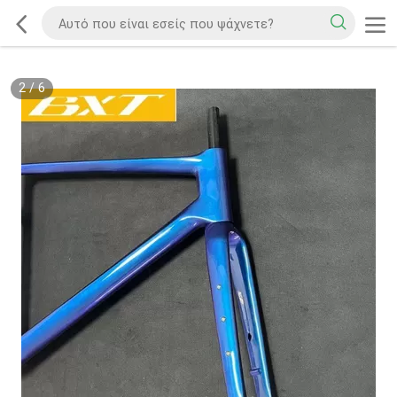
2
/
6