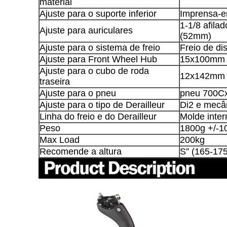
material
Ajuste para o suporte inferior
Imprensa-
1-1/8 afila
Ajuste para auriculares
(52mm)
Ajuste para o sistema de freio
Freio de d
Ajuste para Front Wheel Hub
15x100mm
Ajuste para o cubo de roda
12x142mm
traseira
Ajuste para o pneu
pneu 700Cx
Ajuste para o tipo de Derailleur
Di2 e mecâ
Linha do freio e do Derailleur
Molde inter
Peso
1800g +/-1
Max Load
200kg
Recomende a altura
S” (165-17