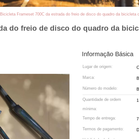
Bicicleta Frameset 700C da estrada do freio de disco do quadro da bicicleta
da do freio de disco do quadro da bici
Informação Básica
Lugar de origem:
C
Marca:
Número do modelo:
B
Quantidade de ordem
1
mínima:
Tempo de entrega:
7
Termos de pagamento:
D