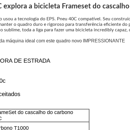
 explora a bicicleta Frameset do cascalho
o
usou a tecnologia do EPS
. Pneu 40C compatível. Seu construíd
manter o quadro duro e rigoroso para transferência eficiente do
 sublime, toda a liga para fazer uma bicicleta incredibly capaz
ho da máquina ideal com este quadro novo IMPRESSIONANTE
FORA DE ESTRADA
0c
ceitados
rameSet do cascalho do carbono
C
arbono T1000