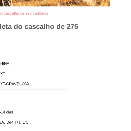
 do cascalho de 275 carbonos
cleta do cascalho de 275
HINA
BXT
XT-GRAVEL-039
-14 dias
/A, D/P, T/T, L/C