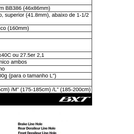
em BB386 (46x86mm)
do, superior (41.8mm), abaixo de 1-1/2
isco (160mm)
40C ou 27.5er 2,1
nico ambos
no
00g (para o tamanho L”)
5cm) /M” (175-185cm) /L” (185-200cm)