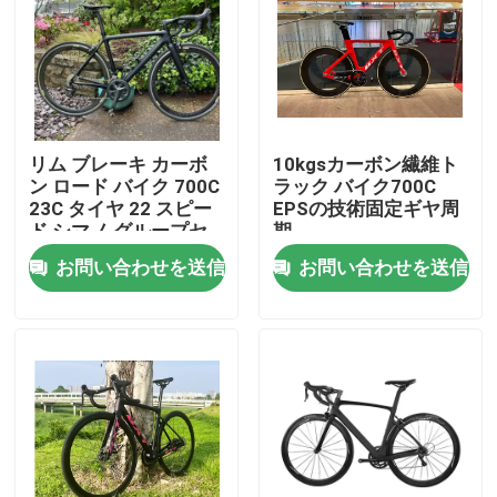
工場 ツアー
品質管理
リム ブレーキ カーボ
10kgsカーボン繊維ト
ン ロード バイク 700C
ラック バイク700C
連絡 ください
23C タイヤ 22 スピー
EPSの技術固定ギヤ周
ド シマノ グループセ
期
ット
お問い合わせを送信
お問い合わせを送信
引金 を 求め て ください
カーボン マウンテン バイク
カーボン道のバイク
カーボン マウンテン バイク フレーム