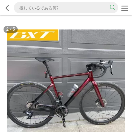
2
/
5