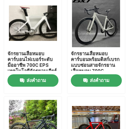
จักรยานเสือหมอบ
จักรยานเสือหมอบ
คาร์บอนไฟเบอร์ระดับ
คาร์บอนพร้อมดิสก์เบรก
มืออาชีพ 700C EPS
แบบซ่อนสายจักรยาน
เทคโนโลยีจักรยานเกียร์
เสือหมอบ 700C
คงที่
Shimano Group Set
ส่งคำถาม
ส่งคำถาม
บ้าน
สินค้า
เกี่ยวกับเรา