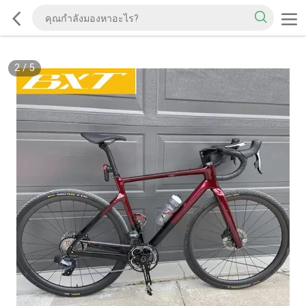
2
/
5