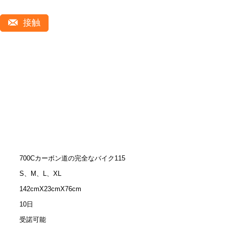
接触
700Cカーボン道の完全なバイク115
S、M、L、XL
142cmX23cmX76cm
10日
受諾可能