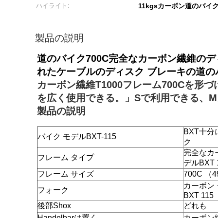
ハイライト:
11kgsカーボン道のバイ
製品の説明
道のバイク700C完全なカーボン繊維のディスク
れたケーブルのディスク ブレーキの道の
カーボン繊維T1000フレーム700Cを形
を広く使用できる。」Sで利用できる、M
製品の説明
BXT十
バイク モデルBXT-115
ク
完全なカ
フレーム タイプ
デルBXT 
フレーム サイズ
700C （4
カーボン
フォーク
BXT 115
後部Shox
どれも
Handelbarは置く
カーボン繊