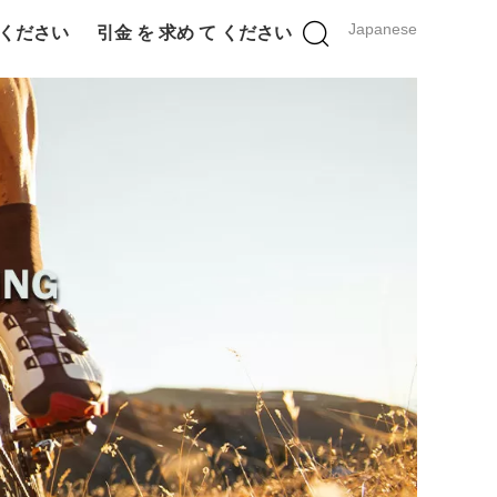
Japanese
 ください
引金 を 求め て ください