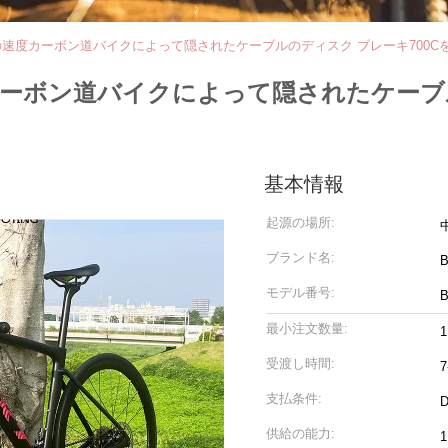
22の速度カーボン道バイクによって隠されたケーブルのディスク ブレーキ700C
度カーボン道バイクによって隠されたケーブ
基本情報
起源の場所:
ブランド名:
モデル番号:
最小注文数量:
1
受渡し時間:
7
支払条件:
供給の能力: