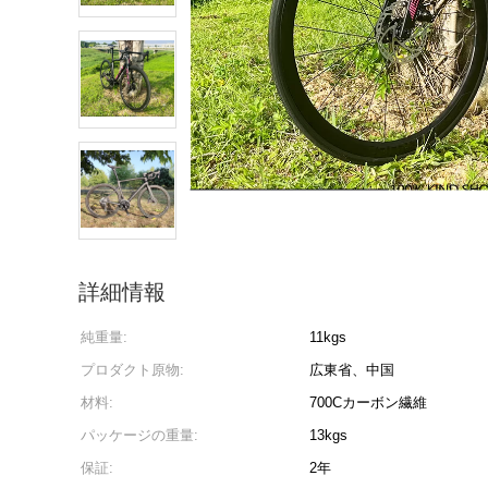
詳細情報
純重量:
11kgs
プロダクト原物:
広東省、中国
材料:
700Cカーボン繊維
パッケージの重量:
13kgs
保証:
2年