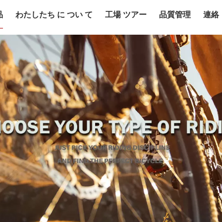
品
わたしたち に つい て
工場 ツアー
品質管理
連絡