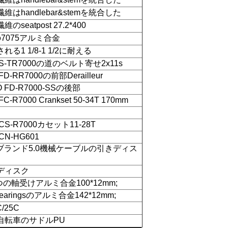
維はhandlebar&stemを統合した
seatpost 27.2*400
の7075アルミ合金
る1 1/8-1 1/2に耐える
o S-TR7000の道のベルト寄せ2x11s
 FD-RR7000の前部Derailleur
O FD-R7000-SSの後部
FC-R7000 Crankset 50-34T 170mm
 CS-R7000カセット11-28T
 CN-HG601
Oのブランド5.0機械ケーブルの引きディス
ディスク
2つの軸受けアルミ合金100*12mm;
Brearingsのアルミ合金142*12mm;
C/25C
革自転車のサドルPU