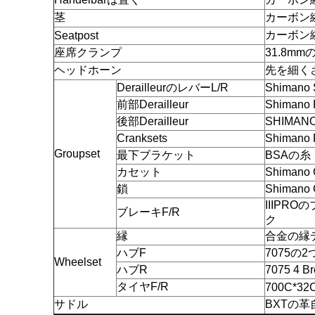
茎
カーボン繊
カーボン繊維の
Seatpost
座席クランプ
31.8mm
ヘッドホーン
先を細くされ
DerailleurのレバーL/R
Shiman
前部Derailleur
Shimano
後部Derailleur
SHIMAN
Cranksets
Shimano 
Groupset
最下ブラケット
BSAの糸
カセット
Shimano
鎖
Shimano
IIIPR
ブレーキF/R
ク
縁
合金の縁
ハブF
7075の
Wheelset
ハブR
7075 4 
タイヤF/R
700C*32
サドル
BXTの