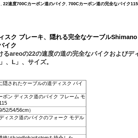
ク
22速度700Cカーボン道のバイク
700Cカーボン道の完全なバイク115
,
,
 ブレーキ、隠れる完全なケーブルShimano Gro
バイク
づけるareoの22の速度の道の完全なバイクおよびディ
」、L」、サイズ。
分に隠されたケーブルの道ディスク バイ
ーボン ディスク道のバイク フレーム モ
115
9/52/54/56cm）
 ディスク道のバイクのフォーク モデル
維はhandlebar&stemを統合した