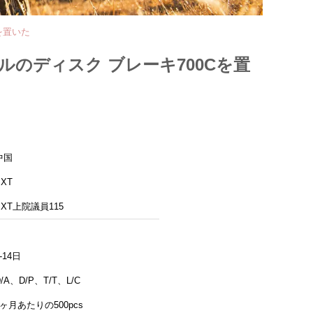
を置いた
ルのディスク ブレーキ700Cを置
中国
BXT
BXT上院議員115
-14日
D/A、D/P、T/T、L/C
1ヶ月あたりの500pcs