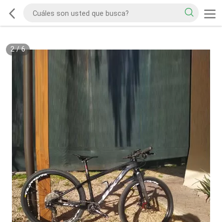
2
/
6