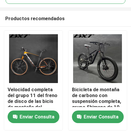
Productos recomendados
Velocidad completa
Bicicleta de montaña
En casa
del grupo 11 del freno
de carbono con
de disco de las bicis
suspensión completa,
de montaña del
grupo Shimano de 10
Productos
carbono lleno 29er
velocidades para
Enviar Consulta
Enviar Consulta
Shimano
niños
Sobre nosotros