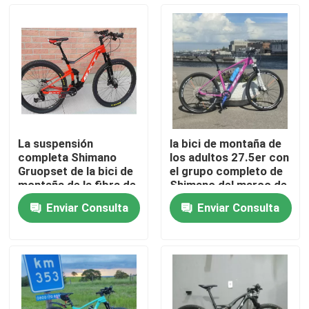
Recorrido por la fábrica
Control de calidad
Contacta con nosotros
La suspensión
la bici de montaña de
completa Shimano
los adultos 27.5er con
Solicitar una cita
Gruopset de la bici de
el grupo completo de
montaña de la fibra de
Shimano del marco de
carbono 29er monta
la fibra de carbono fijó
Enviar Consulta
Enviar Consulta
en bicicleta 11
27,5
Bici de montaña del carbono
velocidades
Bici del camino del carbono
Marco de la bici de montaña del carbono