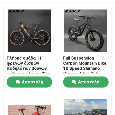
Πλήρης ομάδα 11
Full Suspension
φρένων δίσκων
Carbon Mountain Bike
ποδηλάτων βουνών
10 Speed ​​Shimano
άνθρακα πλήρης 29er
Groupset For Kids
Shimano ταχύτητα
Σπίτι
Αποστολή
Αποστολή
ερώτησης
ερώτησης
Προϊόντα
Σχετικά με εμάς