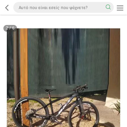
2
/
6