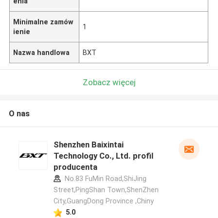
enia
Minimalne zamów
1
ienie
Nazwa handlowa
BXT
Zobacz więcej
O nas
Shenzhen Baixintai
Technology Co., Ltd. profil
producenta
No.83 FuMin Road,ShiJing
Street,PingShan Town,ShenZhen
City,GuangDong Province ,Chiny
5.0