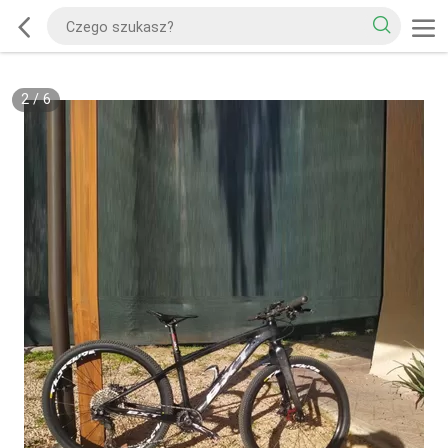
2
/
6