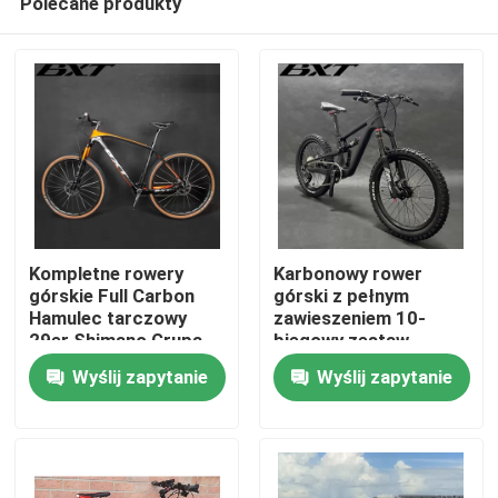
Polecane produkty
Kompletne rowery
Karbonowy rower
górskie Full Carbon
górski z pełnym
Hamulec tarczowy
zawieszeniem 10-
29er Shimano Grupa
biegowy zestaw
Do domu
11 biegów
grupowy Shimano dla
Wyślij zapytanie
Wyślij zapytanie
dzieci
Produkty
O nas