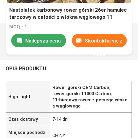
Nastolatek karbonowy rower górski 26er hamulec
tarczowy w całości z włókna węglowego 11
prędkości
MOQ：1
Najlepsza cena
Skontaktuj się z
nami
OPIS PRODUKTU
Rower górski OEM Carbon
,
rower górski T1000 Carbon
,
High Light:
11-biegowy rower z pełnego włókn
a węglowego
Czas dostawy
7-14 dni
Miejsce pochodz
CHINY