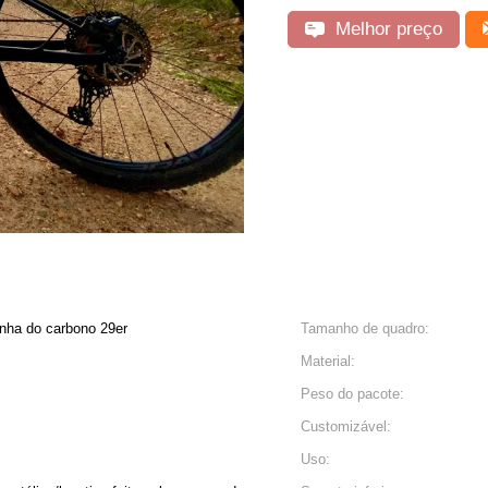
Melhor preço
anha do carbono 29er
Tamanho de quadro:
Material:
Peso do pacote:
Customizável:
Uso: