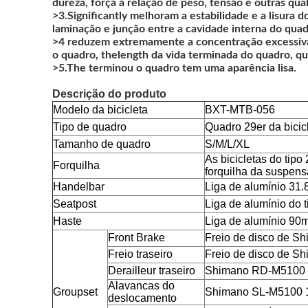
dureza, força à relação de peso, tensão e outras qua
>3.Significantly melhoram a estabilidade e a lisura d
laminação e junção entre a cavidade interna do quad
>4 reduzem extremamente a concentração excessiva
o quadro, thelength da vida terminada do quadro, qu
>5.The terminou o quadro tem uma aparência lisa.
Descrição do produto
Modelo da bicicleta
BXT-MTB-056
Tipo de quadro
Quadro 29er da bici
Tamanho de quadro
S/M/L/XL
As bicicletas do ti
Forquilha
forquilha da suspen
Handelbar
Liga de alumínio 3
Seatpost
Liga de alumínio do
Haste
Liga de alumínio 90
Front Brake
Freio de disco de 
Freio traseiro
Freio de disco de 
Derailleur traseiro
Shimano RD-M5100 
Alavancas do
Groupset
Shimano SL-M5100 
deslocamento