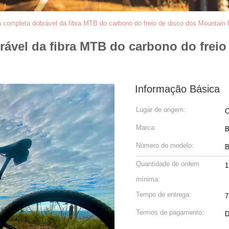
 completa dobrável da fibra MTB do carbono do freio de disco dos Mountain
ável da fibra MTB do carbono do freio
Informação Básica
Lugar de origem:
C
Marca:
Número do modelo:
B
Quantidade de ordem
1
mínima:
Tempo de entrega:
7
Termos de pagamento:
D