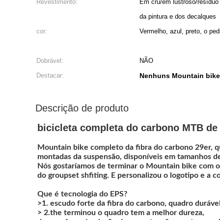
Revestimento:
Em cru/em lustroso/resíduo 
da pintura e dos decalques
cor:
Vermelho, azul, preto, o ped
Dobrável:
NÃO
Destacar:
Nenhuns Mountain bike
Descrição de produto
bicicleta completa do carbono MTB de
Mountain bike completo da fibra do carbono 29er, 
montadas da suspensão, disponíveis em tamanhos de S”
Nós gostaríamos de terminar o Mountain bike com os 
do groupset shfiting. E personalizou o logotipo e a co
Que é tecnologia do EPS?
>1. escudo forte da fibra do carbono, quadro durável
> 2.the terminou o quadro tem a melhor dureza,