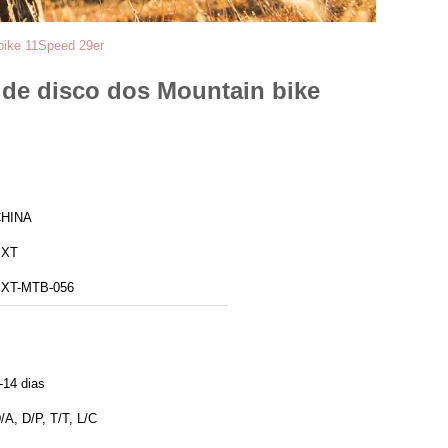
 bike 11Speed 29er
 de disco dos Mountain bike
HINA
BXT
XT-MTB-056
-14 dias
/A, D/P, T/T, L/C