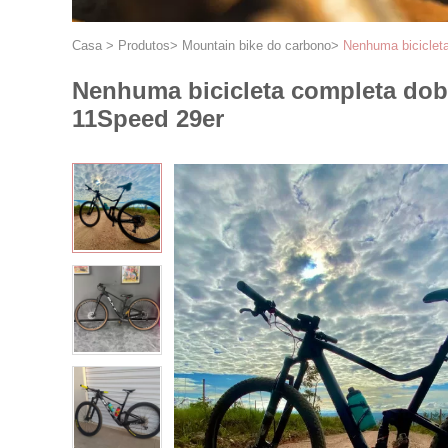
Casa
>
Produtos
>
Mountain bike do carbono
>
Nenhuma bicicleta
Nenhuma bicicleta completa dobr
11Speed 29er