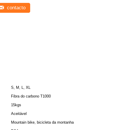
contacto
S, M, L, XL
Fibra do carbono T1000
15kgs
Aceitável
Mountain bike, bicicleta da montanha