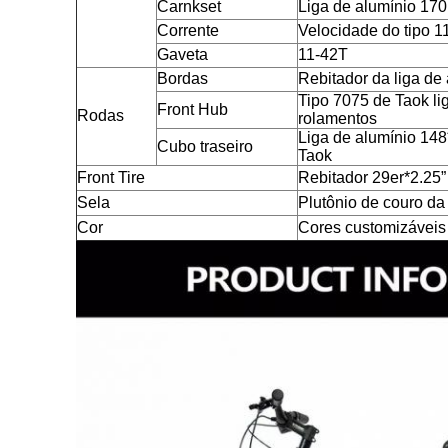
Carnkset
Liga de alumínio 17
Corrente
Velocidade do tipo 
Gaveta
11-42T
Bordas
Rebitador da liga de
Tipo 7075 de Taok l
Front Hub
Rodas
rolamentos
Liga de alumínio 14
Cubo traseiro
Taok
Front Tire
Rebitador 29er*2.25”
Sela
Plutônio de couro da
Cor
Cores customizáveis