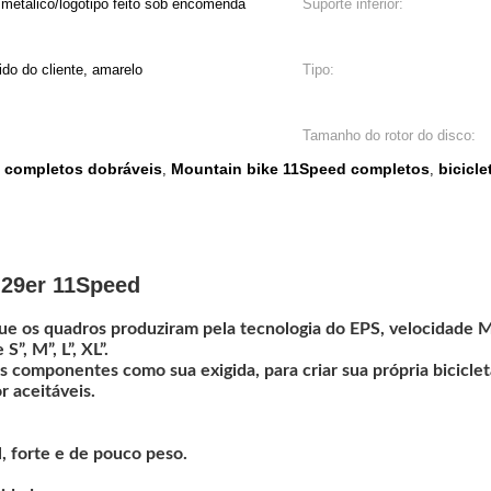
metálico/logotipo feito sob encomenda
Suporte inferior:
ido do cliente, amarelo
Tipo:
Tamanho do rotor do disco:
 completos dobráveis
Mountain bike 11Speed completos
bicicl
,
,
 29er 11Speed
que os quadros produziram pela tecnologia do EPS, velocidade 
, M”, L”, XL”.
componentes como sua exigida, para criar sua própria bicicleta
r aceitáveis.
, forte e de pouco peso.