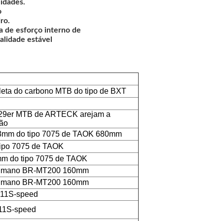
lidades.
o
ro.
 de esforço interno de
alidade estável
cleta do carbono MTB do tipo de BXT
po 29er MTB de ARTECK arejam a
são
1.8mm do tipo 7075 de TAOK 680mm
 tipo 7075 de TAOK
mm do tipo 7075 de TAOK
Shimano BR-MT200 160mm
Shimano BR-MT200 160mm
11S-speed
11S-speed