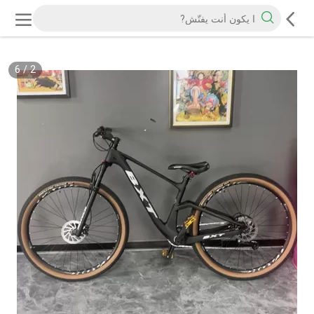
6
/
2