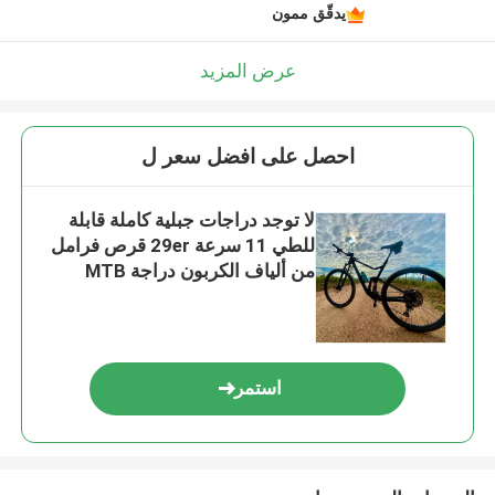
يدقّق ممون
عرض المزيد
احصل على افضل سعر ل
لا توجد دراجات جبلية كاملة قابلة
للطي 11 سرعة 29er قرص فرامل
من ألياف الكربون دراجة MTB
استمر