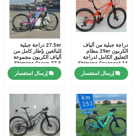
جولة في المصنع
مراقبة الجودة
دراجة جبلية من ألياف
27.5er دراجة جبلية
الكربون 29er بنظام
للبالغين بإطار كامل من
اتصل بنا
التعليق الكامل لدراجة
ألياف الكربون مجموعة
Shimano Group 27.5
Shimano Gruopset 11
سرعة
إرسال استفسار
إرسال استفسار
اطلب اقتباس
دراجة جبلية الكربون
دراجة طريق الكربون
إطار الدراجة الجبلية الكربونية