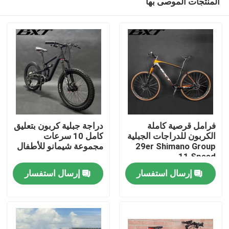
المنتجات الموصى بها
فرامل قرصية كاملة
دراجة جبلية كربون بتعليق
الكربون للدراجات الجبلية
كامل 10 سرعات
29er Shimano Group
مجموعة شيمانو للأطفال
11 Speed
المنزل
إرسال استفسار
إرسال استفسار
المنتجات
حولنا