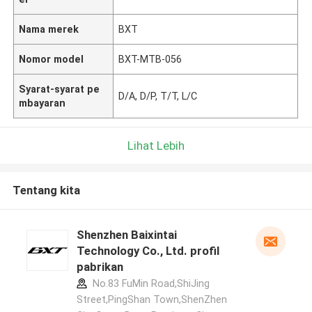
Nama merek
BXT
Nomor model
BXT-MTB-056
Syarat-syarat pe
D/A, D/P, T/T, L/C
mbayaran
Lihat Lebih
Tentang kita
Shenzhen Baixintai
Technology Co., Ltd. profil
pabrikan
No.83 FuMin Road,ShiJing
Street,PingShan Town,ShenZhen