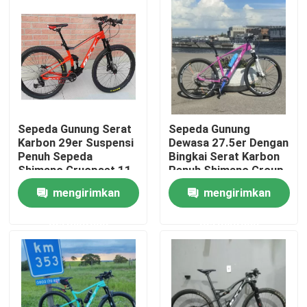
Tur Pabrik
Kontrol Kualitas
Hubungi Kami
Sepeda Gunung Serat
Sepeda Gunung
Karbon 29er Suspensi
Dewasa 27.5er Dengan
Penuh Sepeda
Bingkai Serat Karbon
Minta Kutipan
Shimano Gruopset 11
Penuh Shimano Group
Kecepatan
Set 27.5
mengirimkan
mengirimkan
Sepeda Gunung Karbon
permintaan
permintaan
Sepeda Jalan Karbon
Rangka Sepeda Gunung Karbon