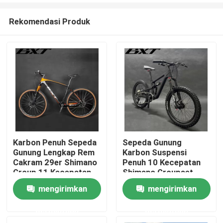
Rekomendasi Produk
Karbon Penuh Sepeda
Sepeda Gunung
Gunung Lengkap Rem
Karbon Suspensi
Rumah
Cakram 29er Shimano
Penuh 10 Kecepatan
Group 11 Kecepatan
Shimano Groupset
Untuk Anak-Anak
mengirimkan
mengirimkan
Produk
permintaan
permintaan
Tentang Kami