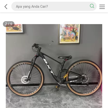
2
/
6