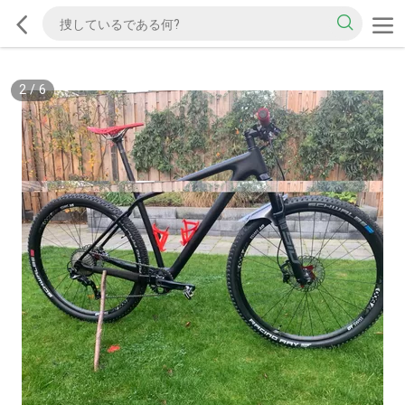
2
/
6