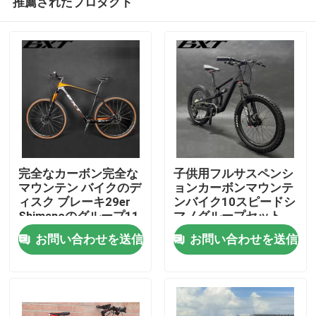
推薦されたプロダクト
完全なカーボン完全な
子供用フルサスペンシ
マウンテン バイクのデ
ョンカーボンマウンテ
ィスク ブレーキ29er
ンバイク10スピードシ
Shimanoのグループ11
マノグループセット
家へ
の速度
お問い合わせを送信
お問い合わせを送信
製品
わたしたち に つい て