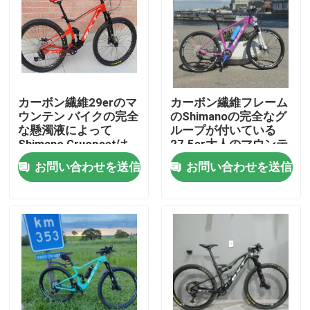
工場 ツアー
品質管理
カーボン繊維29erのマ
カーボン繊維フレーム
ウンテン バイクの完全
のShimanoの完全なグ
連絡 ください
な懸濁液によって
ループが付いている
Shimano Gruopsetは
27.5er大人のマウンテ
11の速度が自転車に乗
ン バイクは27.5を置い
お問い合わせを送信
お問い合わせを送信
引金 を 求め て ください
る
た
カーボン マウンテン バイク
カーボン道のバイク
カーボン マウンテン バイク フレーム