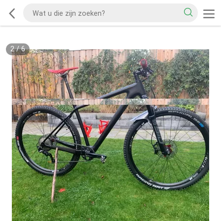
2
/
6