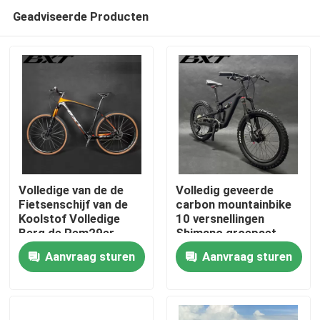
Geadviseerde Producten
Volledige van de de
Volledig geveerde
Fietsenschijf van de
carbon mountainbike
Koolstof Volledige
10 versnellingen
Thuis
Berg de Rem29er
Shimano groepset
Shimano Groep 11
voor kinderen
Aanvraag sturen
Aanvraag sturen
Snelheid
Producten
Over ons