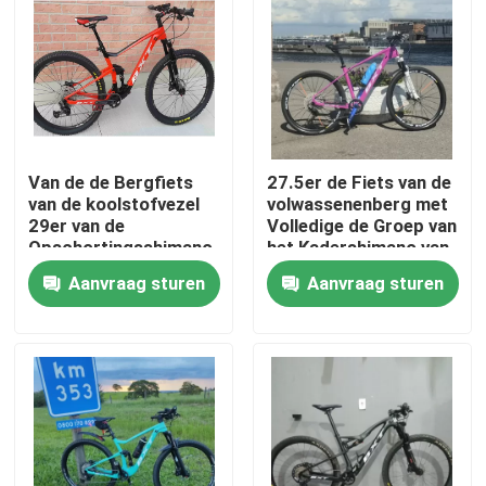
Fabriekstocht
Kwaliteitscontrole
Van de de Bergfiets
27.5er de Fiets van de
Neem contact met ons op
van de koolstofvezel
volwassenenberg met
29er van de
Volledige de Groep van
Opschortingsshimano
het Kadershimano van
Vraag een offerte
Gruopset Volledige
de Koolstofvezel
Aanvraag sturen
Aanvraag sturen
Fiets 11 Snelheid
Reeks 27,5
De Fiets van de koolstofberg
De Fiets van de koolstofweg
De Fietskader van de koolstofberg