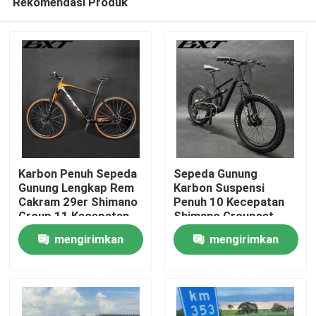
Rekomendasi Produk
Karbon Penuh Sepeda
Sepeda Gunung
Gunung Lengkap Rem
Karbon Suspensi
Cakram 29er Shimano
Penuh 10 Kecepatan
Group 11 Kecepatan
Shimano Groupset
Rumah
Untuk Anak-Anak
mengirimkan
mengirimkan
Produk
permintaan
permintaan
Tentang Kami