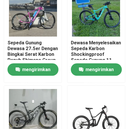
Tur Pabrik
Kontrol Kualitas
Sepeda Gunung
Dewasa Menyelesaikan
Dewasa 27.5er Dengan
Sepeda Karbon
Hubungi Kami
Bingkai Serat Karbon
Shockingproof
Penuh Shimano Group
Sepeda Gunung 11
Set 27.5
Kecepatan
mengirimkan
mengirimkan
Minta Kutipan
permintaan
permintaan
Sepeda Gunung Karbon
Sepeda Jalan Karbon
Rangka Sepeda Gunung Karbon