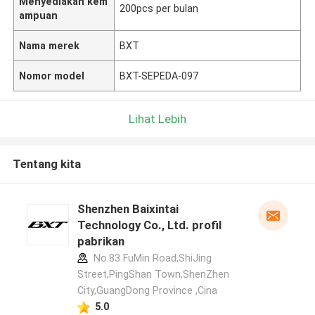
Menyediakan kem
200pcs per bulan
ampuan
Nama merek
BXT
Nomor model
BXT-SEPEDA-097
Lihat Lebih
Tentang kita
Shenzhen Baixintai
Technology Co., Ltd. profil
pabrikan
No.83 FuMin Road,ShiJing
Street,PingShan Town,ShenZhen
City,GuangDong Province ,Cina
5.0