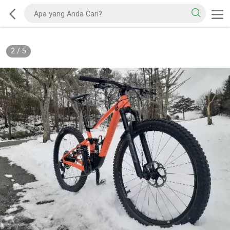
2
/
5