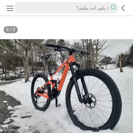
5
/
2