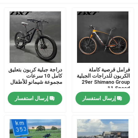
فرامل قرصية كاملة
دراجة جبلية كربون بتعليق
الكربون للدراجات الجبلية
كامل 10 سرعات
29er Shimano Group
مجموعة شيمانو للأطفال
11 Speed
المنزل
إرسال استفسار
إرسال استفسار
المنتجات
حولنا