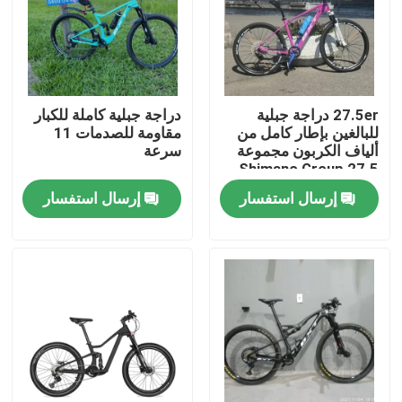
جولة في المصنع
مراقبة الجودة
27.5er دراجة جبلية
دراجة جبلية كاملة للكبار
للبالغين بإطار كامل من
مقاومة للصدمات 11
ألياف الكربون مجموعة
سرعة
اتصل بنا
Shimano Group 27.5
إرسال استفسار
إرسال استفسار
اطلب اقتباس
دراجة جبلية الكربون
دراجة طريق الكربون
إطار الدراجة الجبلية الكربونية