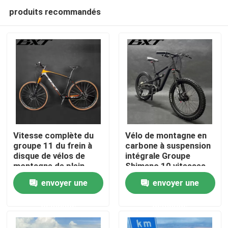
produits recommandés
Vitesse complète du
Vélo de montagne en
groupe 11 du frein à
carbone à suspension
disque de vélos de
intégrale Groupe
À la maison
montagne de plein
Shimano 10 vitesses
carbone 29er Shimano
pour enfants
envoyer une
envoyer une
Produits
demande
demande
À propos de nous