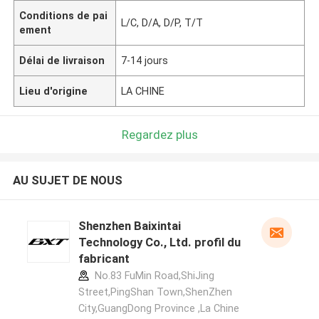
Conditions de pai
L/C, D/A, D/P, T/T
ement
Délai de livraison
7-14 jours
Lieu d'origine
LA CHINE
Regardez plus
AU SUJET DE NOUS
Shenzhen Baixintai
Technology Co., Ltd. profil du
fabricant
No.83 FuMin Road,ShiJing
Street,PingShan Town,ShenZhen
City,GuangDong Province ,La Chine