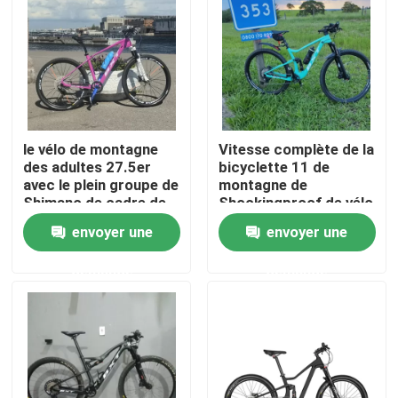
Visite de l'usine
Contrôle de la qualité
le vélo de montagne
Vitesse complète de la
Nous contacter
des adultes 27.5er
bicyclette 11 de
avec le plein groupe de
montagne de
Shimano de cadre de
Shockingproof de vélo
Demandez un devis
fibre de carbone a
de carbone d'adultes
envoyer une
envoyer une
placé 27,5
demande
demande
Vélo de montagne de carbone
Vélo de route de carbone
Cadre de vélo de montagne de carbone