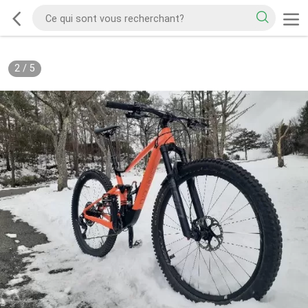
2
/
5