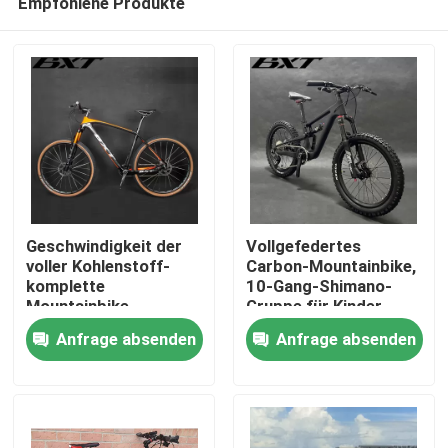
Empfohlene Produkte
Geschwindigkeit der
Vollgefedertes
voller Kohlenstoff-
Carbon-Mountainbike,
komplette
10-Gang-Shimano-
Mountainbike-
Gruppe für Kinder
Zu Hause
Scheibenbremse-29er
Anfrage absenden
Anfrage absenden
Shimano der Gruppen-
11
Produkte
Über uns