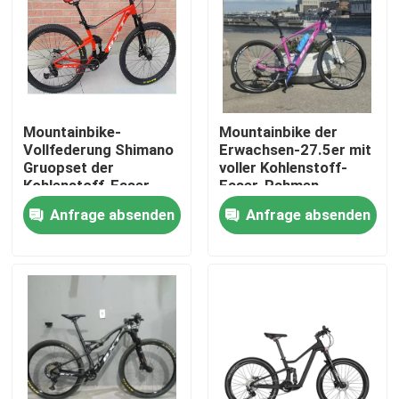
Werksbesichtigung
Qualitätskontrolle
Mountainbike-
Mountainbike der
Vollfederung Shimano
Erwachsen-27.5er mit
Kontakt mit uns
Gruopset der
voller Kohlenstoff-
Kohlenstoff-Faser-
Faser-Rahmen
29er fahren 11
Shimano-Gruppe
Anfrage absenden
Anfrage absenden
Bitte um ein Angebot
Geschwindigkeit rad
stellte 27,5 ein
Kohlenstoff-Mountainbike
Kohlenstoff-Rennrad
Kohlenstoff-Mountainbike-Rahmen