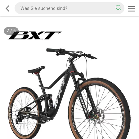
2
/
6