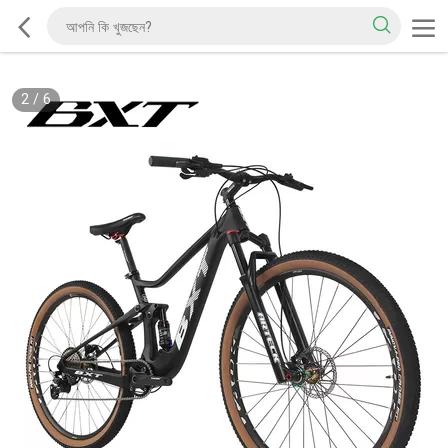
2
/
6