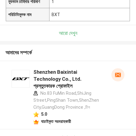
ন্যূনতম চাহিদার পরিমাণ
1
পরিচিতিমুলক নাম
BXT
আরো দেখুন
আমাদের সম্পর্কে
Shenzhen Baixintai
Technology Co., Ltd.
প্রস্তুতকারক প্রোফাইল
No.83 FuMin Road,ShiJing
Street,PingShan Town,ShenZhen
City,GuangDong Province ,চীন
5.0
যাচাইকৃত সরবরাহকারী