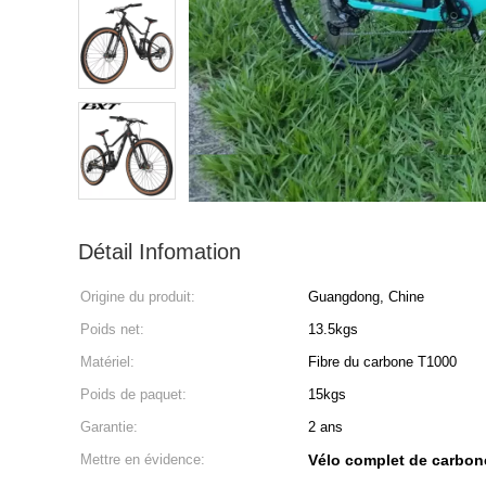
Détail Infomation
Origine du produit:
Guangdong, Chine
Poids net:
13.5kgs
Matériel:
Fibre du carbone T1000
Poids de paquet:
15kgs
Garantie:
2 ans
Mettre en évidence:
Vélo complet de carbon