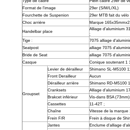
Type de cadre
Plein cadre 29er de 
Format de l'image
29er (S/M/L/XL)
Fourchette de Suspenion
29er MTB fait du vélo 
Choc arrière
Marque 165x35mmx2
Alliage d'aluminium
Handelbar place
;
Tige :
7075 alliage d'alumi
Seatpost
alliage 7075 d'alumi
Bride de Seat
alliage 7075 d'alumi
Casque
Conique soutenant 1 1
Levier de dérailleur
Shimano SL-M5100 11
Front Derailleur
Aucun
Dérailleur arrière
Shimano RD-M5100 1
Cranksets
Alliage d'aluminium 
Groupset
Brakcet inférieur
Vis-dans BSA (73mm)
Cassettes
11-42T ;
Chaîne
Vitesse de la marque
Frein F/R
Frein à disque de S
Jantes
Enclume d'alliage d'a