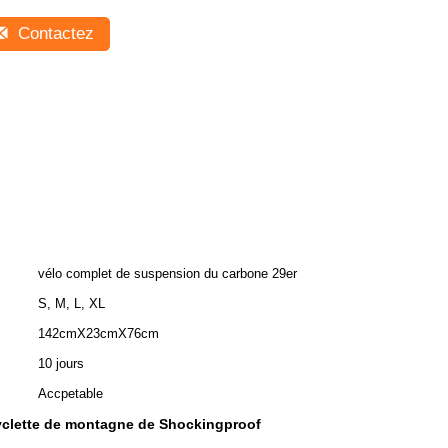
Contactez
vélo complet de suspension du carbone 29er
S, M, L, XL
142cmX23cmX76cm
10 jours
Accpetable
yclette de montagne de Shockingproof