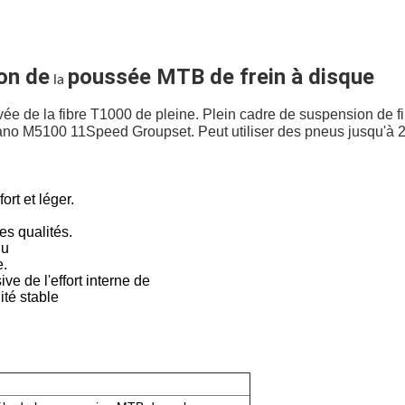
on de
poussée MTB de frein à disque
la
e de la fibre T1000 de pleine. Plein cadre de suspension de f
 M5100 11Speed Groupset. Peut utiliser des pneus jusqu'à 2,4 
ort et léger.
es qualités.
du
e.
e de l'effort interne de
ité stable