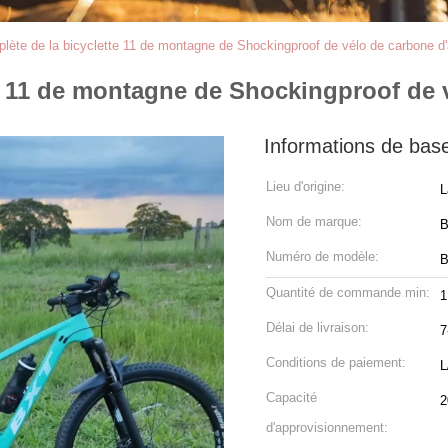
lète de la bicyclette 11 de montagne de Shockingproof de vélo de carbone d'
te 11 de montagne de Shockingproof de 
Informations de bas
Lieu d'origine:
L
Nom de marque:
Numéro de modèle:
B
Quantité de commande min:
1
Délai de livraison:
7
Conditions de paiement:
L
Capacité
2
d'approvisionnement: