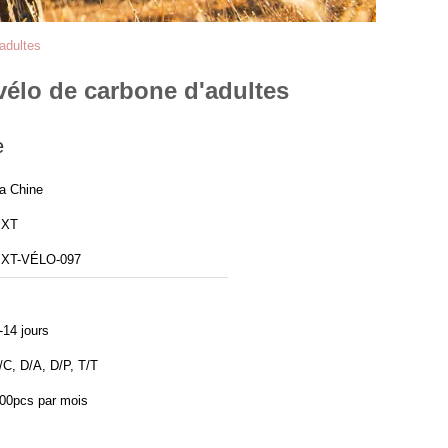
adultes
vélo de carbone d'adultes
e
a Chine
BXT
XT-VÉLO-097
-14 jours
/C, D/A, D/P, T/T
00pcs par mois