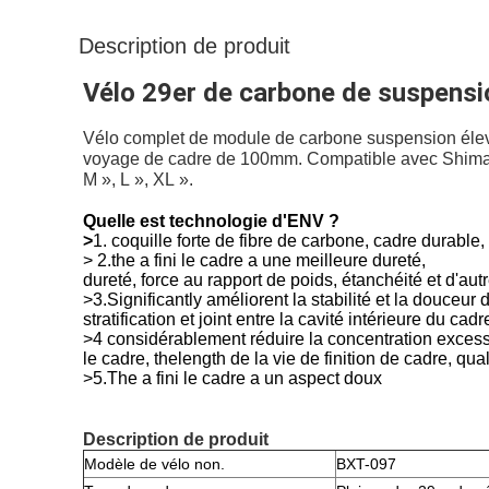
Description de produit
Vélo 29er de carbone de suspensi
Vélo complet de module de carbone suspension élevé
voyage de cadre de 100mm. Compatible avec Shimano
M », L », XL ».
Quelle est technologie d'ENV ?
>
1. coquille forte de fibre de carbone, cadre durable, f
> 2.the a fini le cadre a une meilleure dureté,
dureté, force au rapport de poids, étanchéité et d'autr
>3.Significantly améliorent la stabilité et la douceur 
stratification et joint entre la cavité intérieure du cadr
>4 considérablement réduire la concentration excessiv
le cadre, thelength de la vie de finition de cadre, qual
>5.The a fini le cadre a un aspect doux
Description de produit
Modèle de vélo non.
BXT-097