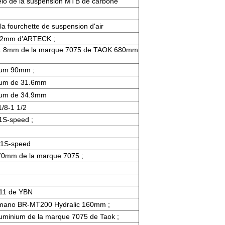
vélo de la suspension MTB de carbone
la fourchette de suspension d'air
2mm d'ARTECK ;
 31.8mm de la marque 7075 de TAOK 680mm
nium 90mm ;
nium de 31.6mm
nium de 34.9mm
/8-1 1/2
S-speed ;
1S-speed
170mm de la marque 7075 ;
 11 de YBN
himano BR-MT200 Hydralic 160mm ;
luminium de la marque 7075 de Taok ;