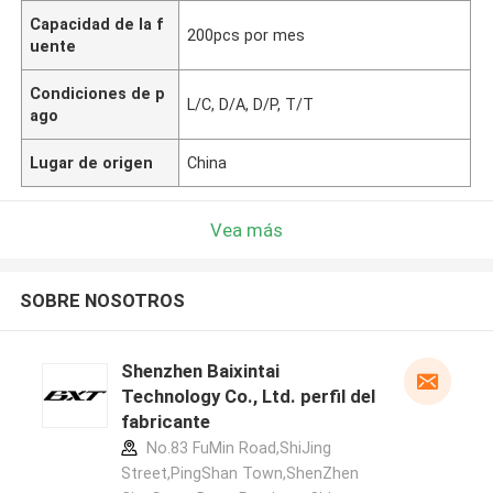
Capacidad de la f
200pcs por mes
uente
Condiciones de p
L/C, D/A, D/P, T/T
ago
Lugar de origen
China
Vea más
SOBRE NOSOTROS
Shenzhen Baixintai
Technology Co., Ltd. perfil del
fabricante
No.83 FuMin Road,ShiJing
Street,PingShan Town,ShenZhen