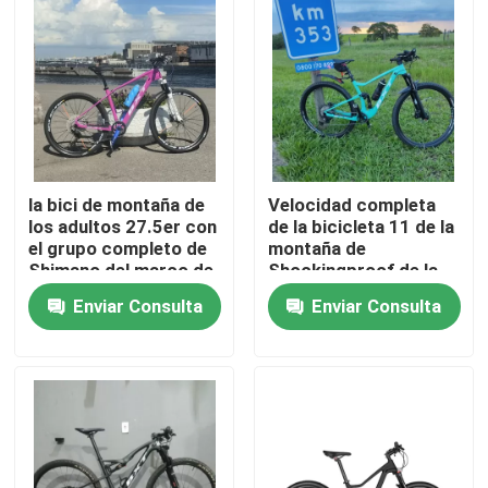
Recorrido por la fábrica
Control de calidad
Contacta con nosotros
la bici de montaña de
Velocidad completa
los adultos 27.5er con
de la bicicleta 11 de la
el grupo completo de
montaña de
Solicitar una cita
Shimano del marco de
Shockingproof de la
la fibra de carbono fijó
bici del carbono de los
Enviar Consulta
Enviar Consulta
27,5
adultos
Bici de montaña del carbono
Bici del camino del carbono
Marco de la bici de montaña del carbono