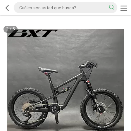
2
/
5