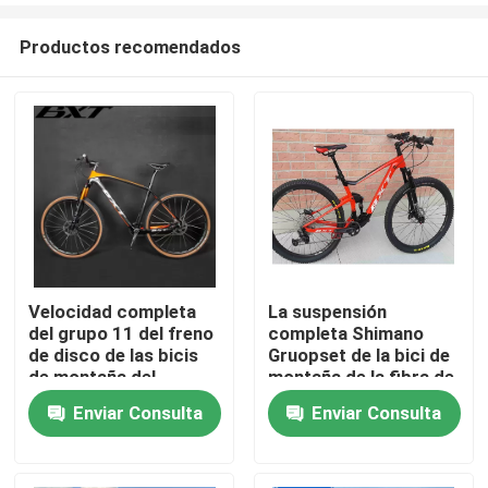
Productos recomendados
Velocidad completa
La suspensión
del grupo 11 del freno
completa Shimano
En casa
de disco de las bicis
Gruopset de la bici de
de montaña del
montaña de la fibra de
carbono lleno 29er
carbono 29er monta
Enviar Consulta
Enviar Consulta
Productos
Shimano
en bicicleta 11
velocidades
Sobre nosotros