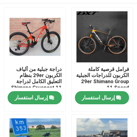
فرامل قرصية كاملة
دراجة جبلية من ألياف
الكربون للدراجات الجبلية
الكربون 29er بنظام
29er Shimano Group
التعليق الكامل لدراجة
Shimano Gruopset 11
11 Speed
سرعة
المنزل
إرسال استفسار
إرسال استفسار
المنتجات
حولنا