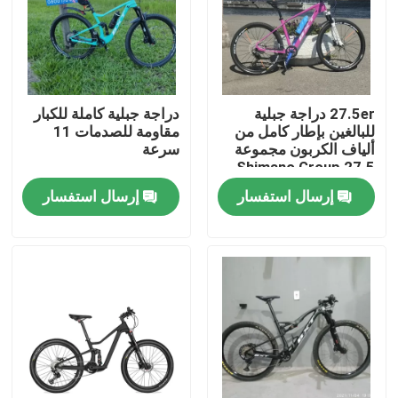
جولة في المصنع
مراقبة الجودة
27.5er دراجة جبلية
دراجة جبلية كاملة للكبار
للبالغين بإطار كامل من
مقاومة للصدمات 11
ألياف الكربون مجموعة
سرعة
اتصل بنا
Shimano Group 27.5
إرسال استفسار
إرسال استفسار
اطلب اقتباس
دراجة جبلية الكربون
دراجة طريق الكربون
إطار الدراجة الجبلية الكربونية