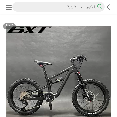
5
/
2