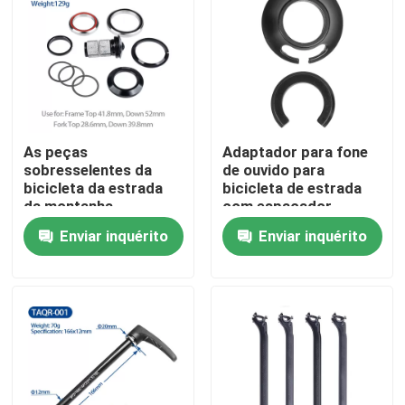
Visita à fábrica
Controle de qualidade
As peças
Adaptador para fone
Contacte-nos
sobresselentes da
de ouvido para
bicicleta da estrada
bicicleta de estrada
da montanha
com espaçador
Solicite um orçamento
bifurcam-se os
personalizado para
Enviar inquérito
Enviar inquérito
rolamentos Heatparts
cascalho
da arruela dos
auriculares
Mountain bike do carbono
Bicicleta da estrada do carbono
Quadro do Mountain bike do carbono