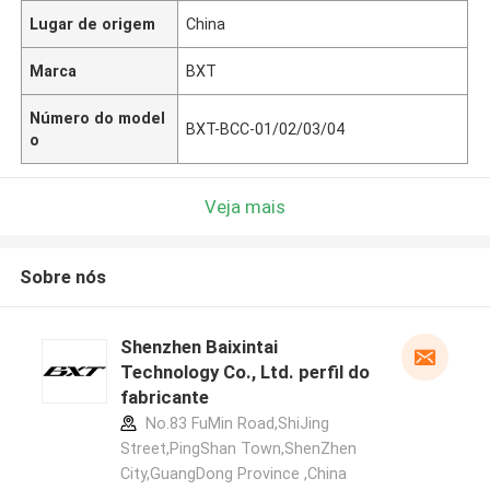
Lugar de origem
China
Marca
BXT
Número do model
BXT-BCC-01/02/03/04
o
Veja mais
Sobre nós
Shenzhen Baixintai
Technology Co., Ltd. perfil do
fabricante
No.83 FuMin Road,ShiJing
Street,PingShan Town,ShenZhen
City,GuangDong Province ,China