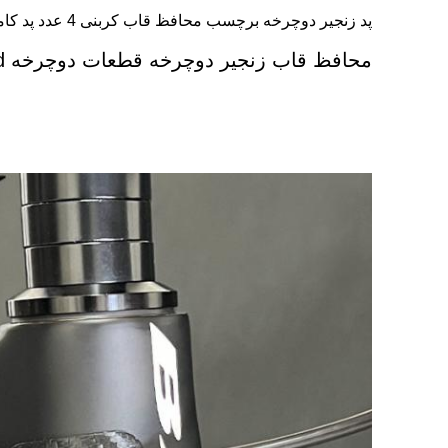
پد زنجیر دوچرخه برچسب محافظ قاب کربنی 4 عدد پد کامپوزیت PU
محافظ قاب زنجیر دوچرخه قطعات دوچرخه Chian Pad