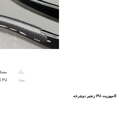
رنگ:
مشک
مواد:
PU کامپوزیت متریال
امپوزیت PU زنجیر دوچرخه