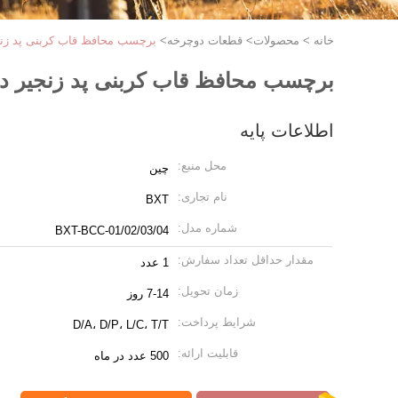
خانه
>
محصولات
>
قطعات دوچرخه
>
برچسب محافظ قاب کربنی پد زنجیر دوچرخه سیا
برچسب محافظ قاب کربنی پد زنجیر دوچرخه سیاه 4 عد
اطلاعات پایه
محل منبع:
چین
نام تجاری:
BXT
شماره مدل:
BXT-BCC-01/02/03/04
مقدار حداقل تعداد سفارش:
1 عدد
زمان تحویل:
7-14 روز
شرایط پرداخت:
D/A، D/P، L/C، T/T
قابلیت ارائه:
500 عدد در ماه