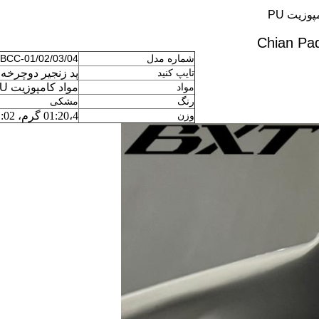
شماره مدل
BCC-01/02/03/04
تایپ کنید
پد زنجیر دوچرخه
مواد
مواد کامپوزیت PU
رنگ
مشکی
وزن
01:20،4 گرم، 02: 7.5 گرم، 03: 9.7 گرم;