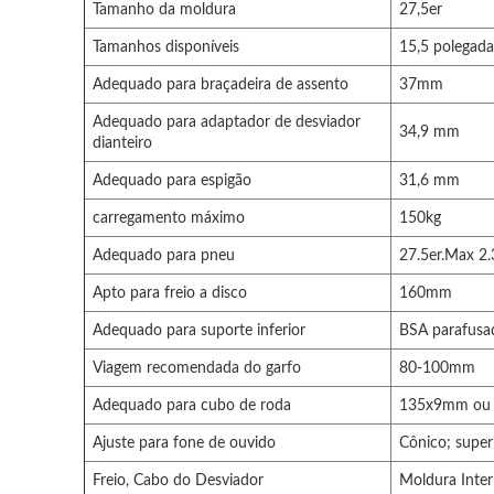
Tamanho da moldura
27,5er
Tamanhos disponíveis
15,5 polegada
Adequado para braçadeira de assento
37mm
Adequado para adaptador de desviador
34,9 mm
dianteiro
Adequado para espigão
31,6 mm
carregamento máximo
150kg
Adequado para pneu
27.5er.Max 2
Apto para freio a disco
160mm
Adequado para suporte inferior
BSA parafus
Viagem recomendada do garfo
80-100mm
Adequado para cubo de roda
135x9mm ou
Ajuste para fone de ouvido
Cônico; super
Freio, Cabo do Desviador
Moldura Inte