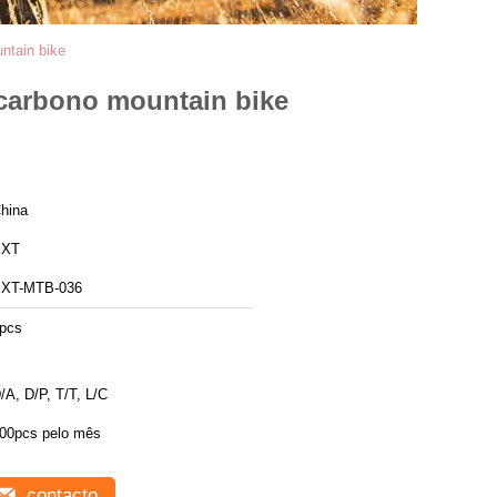
ntain bike
 carbono mountain bike
hina
BXT
XT-MTB-036
pcs
/A, D/P, T/T, L/C
00pcs pelo mês
contacto