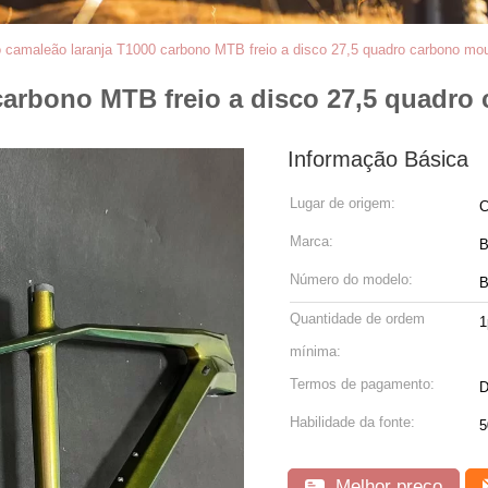
 camaleão laranja T1000 carbono MTB freio a disco 27,5 quadro carbono mou
carbono MTB freio a disco 27,5 quadro
Informação Básica
Lugar de origem:
C
Marca:
Número do modelo:
B
Quantidade de ordem
1
mínima:
Termos de pagamento:
D
Habilidade da fonte:
5
Melhor preço