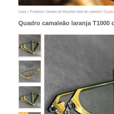
Casa
>
Produtos
>
Quadro do Mountain bike do carbono
>
Quadro
Quadro camaleão laranja T1000 