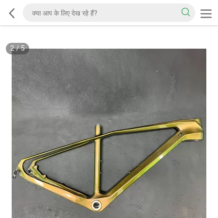
2
/
5