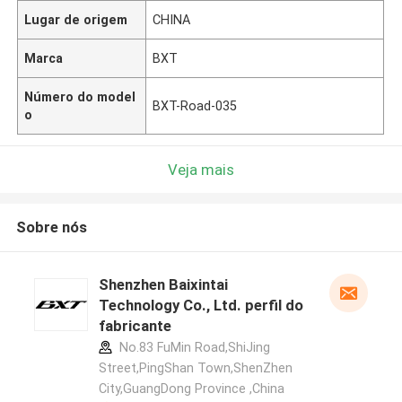
Lugar de origem
CHINA
Marca
BXT
Número do model
BXT-Road-035
o
Veja mais
Sobre nós
Shenzhen Baixintai
Technology Co., Ltd. perfil do
fabricante
No.83 FuMin Road,ShiJing
Street,PingShan Town,ShenZhen
City,GuangDong Province ,China