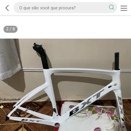
2
/
8