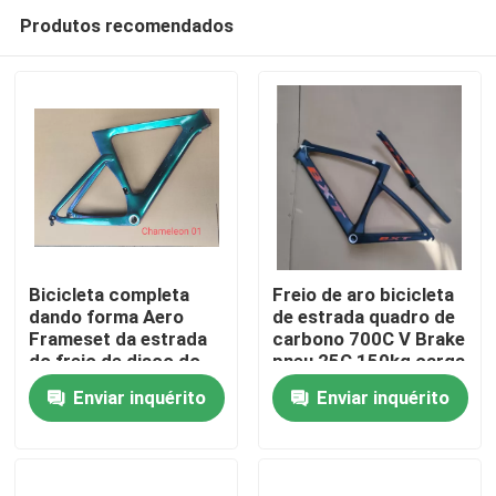
Produtos recomendados
Bicicleta completa
Freio de aro bicicleta
dando forma Aero
de estrada quadro de
Frameset da estrada
carbono 700C V Brake
Para casa
do freio de disco do
pneu 25C 150kg carga
quadro 700C da
máxima
Enviar inquérito
Enviar inquérito
bicicleta da fibra do
Produtos
carbono
Sobre nós