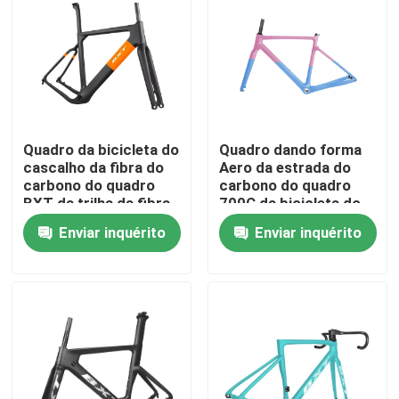
Visita à fábrica
Controle de qualidade
Quadro da bicicleta do
Quadro dando forma
Contacte-nos
cascalho da fibra do
Aero da estrada do
carbono do quadro
carbono do quadro
BXT da trilha da fibra
700C da bicicleta do
Solicite um orçamento
do carbono T1000
cascalho da fibra do
Enviar inquérito
Enviar inquérito
carbono
Mountain bike do carbono
Bicicleta da estrada do carbono
Quadro do Mountain bike do carbono