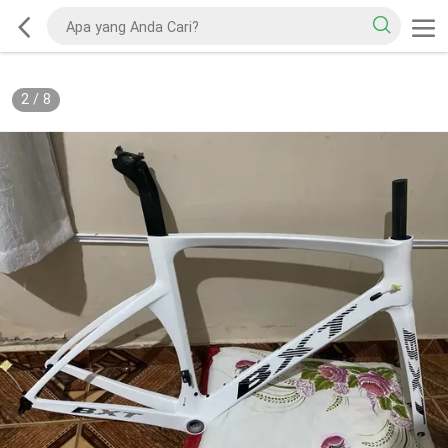
2
/
8