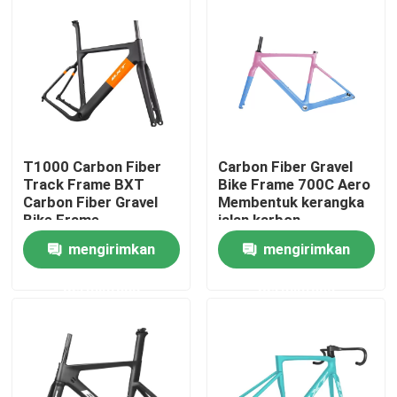
Tur Pabrik
Kontrol Kualitas
Hubungi Kami
T1000 Carbon Fiber
Carbon Fiber Gravel
Track Frame BXT
Bike Frame 700C Aero
Carbon Fiber Gravel
Membentuk kerangka
Minta Kutipan
Bike Frame
jalan karbon
mengirimkan
mengirimkan
Sepeda Gunung Karbon
permintaan
permintaan
Sepeda Jalan Karbon
Rangka Sepeda Gunung Karbon