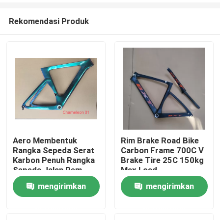
Rekomendasi Produk
Aero Membentuk
Rim Brake Road Bike
Rangka Sepeda Serat
Carbon Frame 700C V
Rumah
Karbon Penuh Rangka
Brake Tire 25C 150kg
Sepeda Jalan Rem
Max Load
Cakram 700C
mengirimkan
mengirimkan
Produk
permintaan
permintaan
Tentang Kami