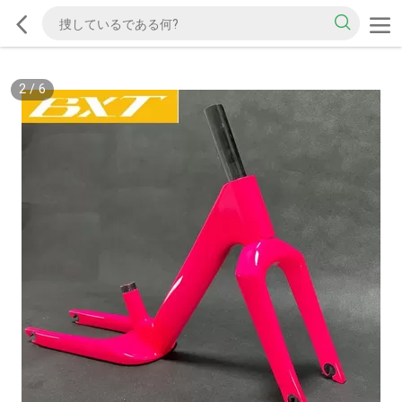
2
/
6