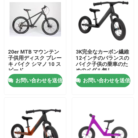
工場 ツアー
品質管理
20er MTB マウンテン
3K完全なカーボン繊維
連絡 ください
子供用ディスク ブレー
12インチのバランスの
キ バイク シマノ 10 ス
バイク子供の乗車のた
ピード
めのペダル無し
引金 を 求め て ください
お問い合わせを送信
お問い合わせを送信
カーボン マウンテン バイク
カーボン道のバイク
カーボン マウンテン バイク フレーム