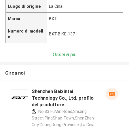
Luogo di origine
La Cina
Marca
BXT
Numero di modell
BXT-BIKE-137
o
Osservi più
Circa noi
Shenzhen Baixintai
Technology Co., Ltd. profilo
del produttore
No.83 FuMin Road,ShiJing
Street,PingShan Town,ShenZhen
City,GuangDong Province ,La Cina