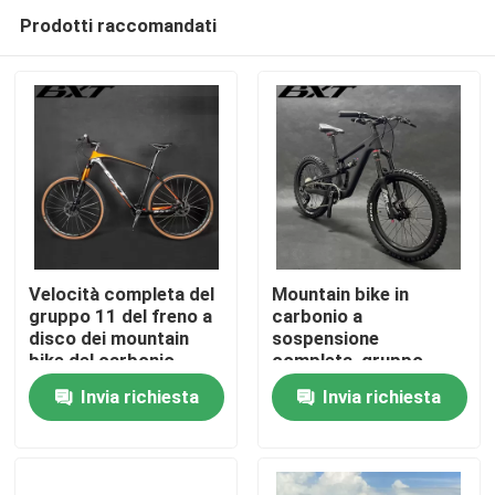
Prodotti raccomandati
Velocità completa del
Mountain bike in
gruppo 11 del freno a
carbonio a
disco dei mountain
sospensione
Casa.
bike del carbonio
completa, gruppo
pieno 29er Shimano
Shimano a 10 velocità
Invia richiesta
Invia richiesta
per bambini
Prodotti
Su di noi