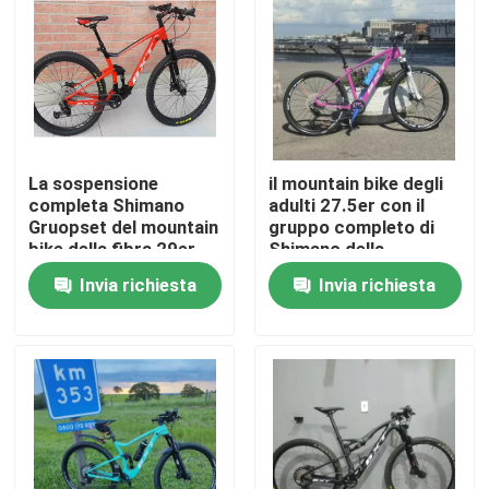
Visita alla fabbrica
Controllo della qualità
La sospensione
il mountain bike degli
Contattaci
completa Shimano
adulti 27.5er con il
Gruopset del mountain
gruppo completo di
bike della fibra 29er
Shimano della
Chiedi un preventivo
del carbonio va in
struttura della fibra
Invia richiesta
Invia richiesta
bicicletta la 11
del carbonio ha messo
velocità
27,5
Mountain bike del carbonio
Bici della strada del carbonio
Struttura del mountain bike del carbonio