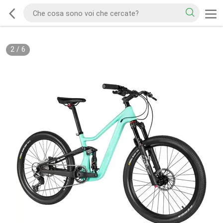
2
/
6