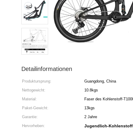
Detailinformationen
Produktursprung:
Guangdong, China
Nettogewicht:
10.8kgs
Material:
Faser des Kohlenstoff-T100
Paket-Gewicht:
13kgs
Garantie:
2 Jahre
Hervorheben:
Jugendlich-Kohlenstof