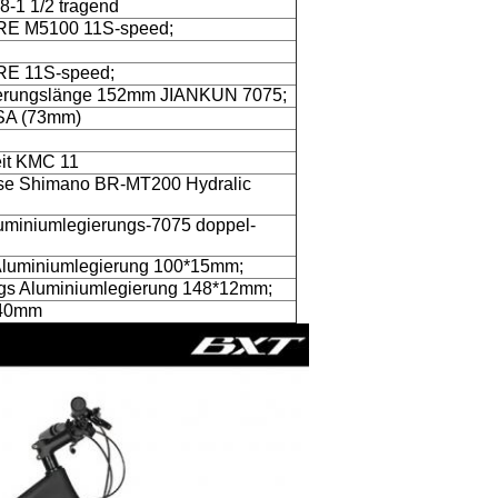
/8-1 1/2 tragend
E M5100 11S-speed;
E 11S-speed;
ierungslänge 152mm JIANKUN 7075;
SA (73mm)
it KMC 11
se Shimano BR-MT200 Hydralic
luminiumlegierungs-7075 doppel-
Aluminiumlegierung 100*15mm;
ngs Aluminiumlegierung 148*12mm;
.40mm