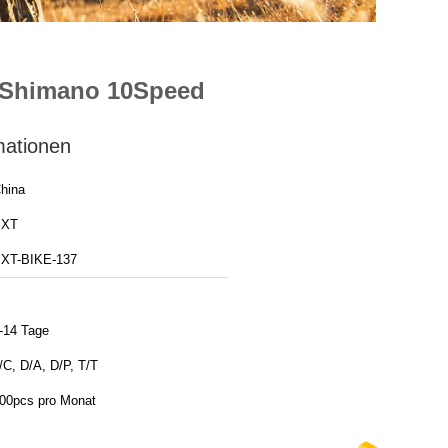
W/Shimano 10Speed
mationen
hina
BXT
XT-BIKE-137
-14 Tage
/C, D/A, D/P, T/T
00pcs pro Monat