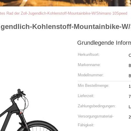
rtes Rad der Zoll-Jugendlich-Kohlenstoff-Mountainbike-W/Shimano 10Speed
-Jugendlich-Kohlenstoff-Mountainbike-
Grundlegende Infor
Herkunftsort:
C
Markenname:
Modellnummer:
B
Min Bestellmenge:
1
Lieferzeit:
7
Zahlungsbedingungen:
L
Versorgungsmaterial-
2
Fähigkeit: