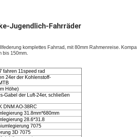
ke-Jugendlich-Fahrräder
llfederung komplettes Fahrrad, mit 80mm Rahmenreise. Kompa
m bis 150mm.
7 fahren 11speed rad
 24er der Kohlenstoff-
-MTB
cm Höhe)
-Gabel der Luft-24er, schließen
K DNM AO-38RC
umlegierung 31.8mm*680mm
legierung 28.6*31.8
iumlegierung 7075
erung 3D 7075