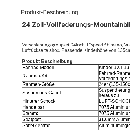
Produkt-Beschreibung
24 Zoll-Vollfederungs-Mountainbi
Vo
Verschiebungsgroupset 24inch 10speed Shimano,
Luftrückseite shox. Passende Kinderhöhe von 135c
Produkt-Beschreibung
Fahrrad-Modell
Kinder BXT-13
Fahrrad-Rahmen
Rahmen-Art
Vollfederungs
Rahmen-Größe
24er (135-150
Suspendierungs
Suspenions-Gabel
heraus zu
Hinterer Schock
LUFT-SCHOC
Handelbar
7075 Alumini
Stamm:
7075 Aluminium
Seatpost
31.6mm Alumin
Sattelklemme
Aluminiumlegi