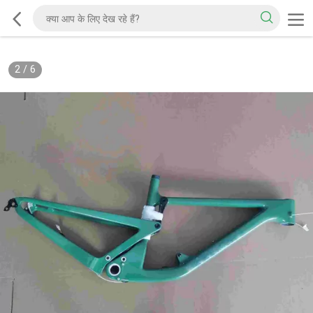
2
/
6