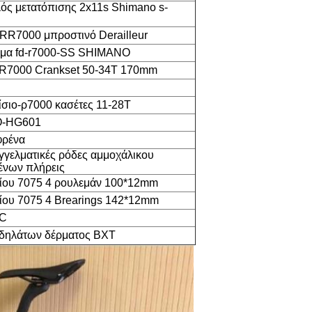
ός μετατόπισης 2x11s Shimano s-
RR7000 μπροστινό Derailleur
ήμα fd-r7000-SS SHIMANO
-R7000 Crankset 50-34T 170mm
σιο-ρ7000 κασέτες 11-28T
Ο-HG601
φρένα
γελματικές ρόδες αμμοχάλικου
ένων πλήρεις
λίου 7075 4 ρουλεμάν 100*12mm
ίου 7075 4 Brearings 142*12mm
2C
δηλάτων δέρματος BXT