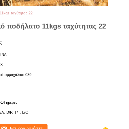
11kgs ταχύτητας 22
ό ποδήλατο 11kgs ταχύτητας 22
ς
ΙΝΑ
BXT
xt-αμμοχάλικο-039
-14 ημέρες
/A, D/P, T/T, L/C
Επικοινωνήστε