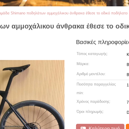
ομάδα Shimano ποδηλάτων αμμοχάλικου άνθρακα έθεσε το οδικό ποδήλατο 
ν αμμοχάλικου άνθρακα έθεσε το οδικ
Βασικές πληροφορίε
Τόπος καταγωγής:
Κ
Μάρκα:
Αριθμό μοντέλου:
B
Ποσότητα παραγγελίας
1
min:
Χρόνος παράδοσης:
7
Όροι πληρωμής:
D
Καλύτερη τιμή