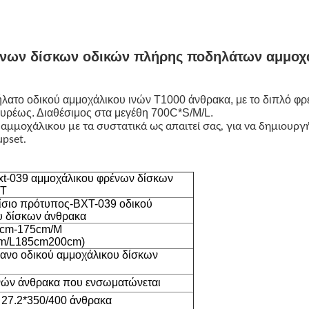
ένων δίσκων οδικών πλήρης ποδηλάτων αμμοχ
λατο οδικού αμμοχάλικου ινών T1000 άνθρακα, με το διπλό φ
ευρέως. Διαθέσιμος στα μεγέθη 700C*S/M/L.
μοχάλικου με τα συστατικά ως απαιτεί σας, για να δημιουργ
upset.
xt-039 αμμοχάλικου φρένων δίσκων
XT
ίσιο πρότυπος-BXT-039 οδικού
υ δίσκων άνθρακα
5cm-175cm/M
m/L185cm200cm)
ανο οδικού αμμοχάλικου δίσκων
ινών άνθρακα που ενσωματώνεται
t 27.2*350/400 άνθρακα