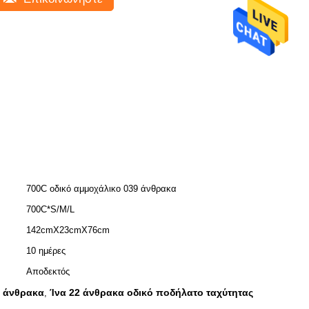
700C οδικό αμμοχάλικο 039 άνθρακα
700C*S/M/L
142cmX23cmX76cm
10 ημέρες
Αποδεκτός
υ άνθρακα
Ίνα 22 άνθρακα οδικό ποδήλατο ταχύτητας
,