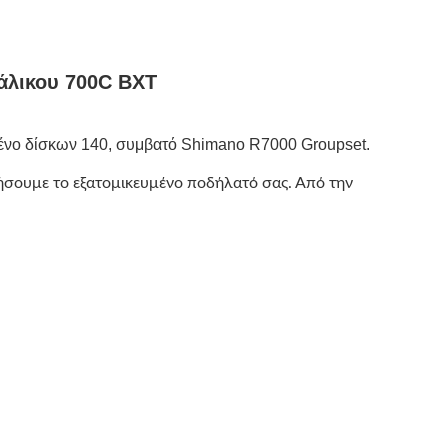
άλικου 700C BXT
ρένο δίσκων 140, συμβατό Shimano R7000 Groupset.
ήσουμε το εξατομικευμένο ποδήλατό σας. Από την