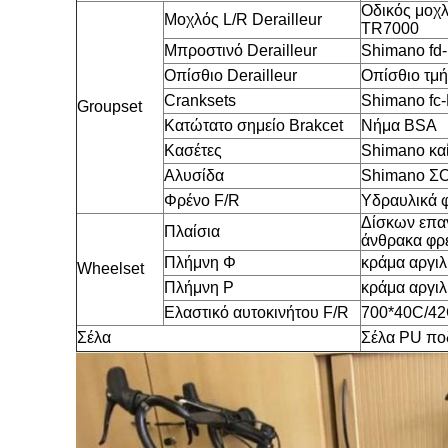
Οδικός μοχλ
Μοχλός L/R Derailleur
TR7000
Μπροστινό Derailleur
Shimano fd-
Οπίσθιο Derailleur
Οπίσθιο τμ
Cranksets
Shimano fc
Groupset
Κατώτατο σημείο Brakcet
Νήμα BSA
Κασέτες
Shimano καί
Αλυσίδα
Shimano Σ
Φρένο F/R
Υδραυλικά 
Δίσκων επαγ
Πλαίσια
άνθρακα φρ
Πλήμνη Φ
κράμα αργι
Wheelset
Πλήμνη Ρ
κράμα αργιλ
Ελαστικό αυτοκινήτου F/R
700*40C/4
Σέλα
Σέλα PU πο