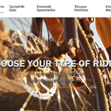
ντα
Σχετικά Με
Επισκεψή
Έλεγχος
Επι
Εμάς
Εργοστασίου
Ποιότητας
Μα