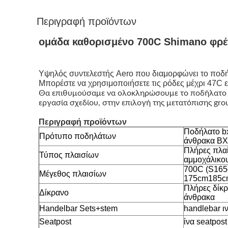
Περιγραφή προϊόντων
ομάδα καθορισμένο 700C Shimano φρ
Υψηλός συντελεστής Aero που διαμορφώνει το ποδή
Μπορέστε να χρησιμοποιήσετε τις ρόδες μέχρι 47C 
Θα επιθυμούσαμε να ολοκληρώσουμε το ποδήλατο αμ
εργασία σχεδίου, στην επιλογή της μετατόπισης gro
Περιγραφή προϊόντων
Ποδήλατο b
Πρότυπο ποδηλάτων
άνθρακα B
Πλήρες πλα
Τύπος πλαισίων
αμμοχάλικο
700C (S16
Μέγεθος πλαισίων
175cm185c
Πλήρες δίκρ
Δίκρανο
άνθρακα
Handelbar Sets+stem
handlebar 
Seatpost
ίνα seatpos