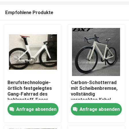
Empfohlene Produkte
Berufstechnologie-
Carbon-Schotterrad
örtlich festgelegtes
mit Scheibenbremse,
Zu Hause
Gang-Fahrrad des
vollständig
kohlenstoff-Faser-
verstecktes Kabel,
Bahn-Fahrrad-700C
Rennrad, 700C,
Anfrage absenden
Anfrage absenden
Produkte
ENV
Shimano-Gruppenset
Über uns