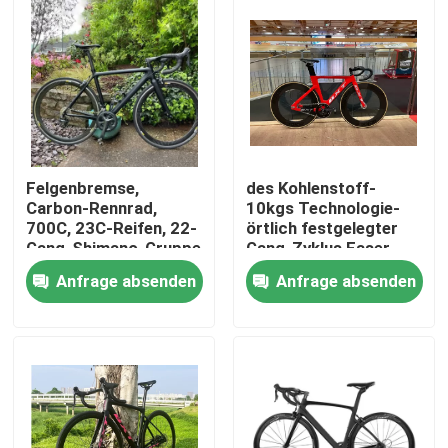
Werksbesichtigung
Qualitätskontrolle
Kontakt mit uns
Felgenbremse,
des Kohlenstoff-
Carbon-Rennrad,
10kgs Technologie-
700C, 23C-Reifen, 22-
örtlich festgelegter
Bitte um ein Angebot
Gang-Shimano-Gruppe
Gang-Zyklus Faser-
Bahn-des Fahrrad-
Anfrage absenden
Anfrage absenden
700C ENV
Kohlenstoff-Mountainbike
Kohlenstoff-Rennrad
Kohlenstoff-Mountainbike-Rahmen