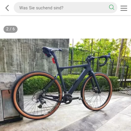
2
/
6