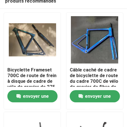
produits recommandés
Bicyclette Frameset
Câble caché de cadre
700C de route de frein
de bicyclette de route
à disque de cadre de
du cadre 700C de vélo
vélo de gravier de 275
de gravier de fibre de
À la maison
carbones
carbone
envoyer une
envoyer une
Produits
demande
demande
À propos de nous