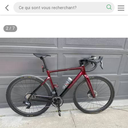
2
/
7