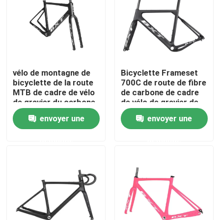
Visite de l'usine
Contrôle de la qualité
vélo de montagne de
Bicyclette Frameset
bicyclette de la route
700C de route de fibre
Nous contacter
MTB de cadre de vélo
de carbone de cadre
de gravier du carbone
de vélo de gravier de
700C Frameset
fibre du carbone
envoyer une
envoyer une
Demandez un devis
T1000
demande
demande
Vélo de montagne de carbone
Vélo de route de carbone
Cadre de vélo de montagne de carbone