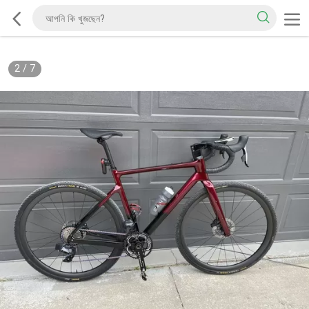
2
/
7