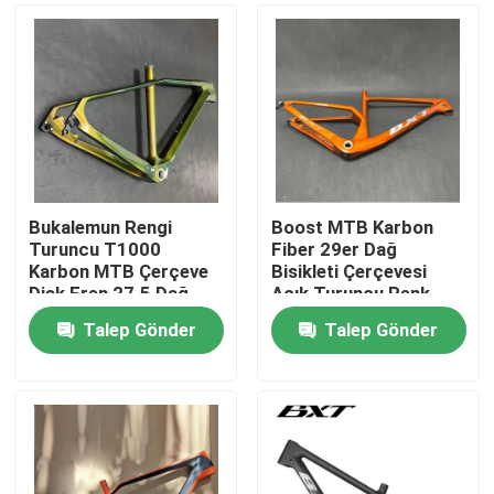
Bukalemun Rengi
Boost MTB Karbon
Turuncu T1000
Fiber 29er Dağ
Karbon MTB Çerçeve
Bisikleti Çerçevesi
Disk Fren 27.5 Dağ
Açık Turuncu Renk
Bisikleti Karbon
Talep Gönder
Talep Gönder
Çerçeve
Evde
Ürün
Bizim Hakkımızda