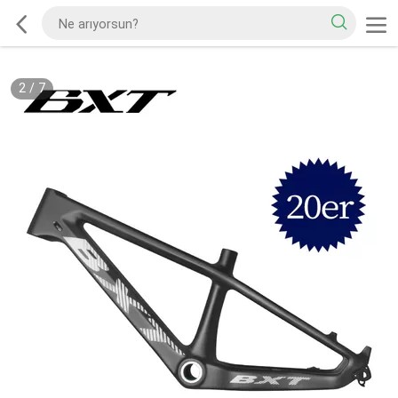
2
/
7