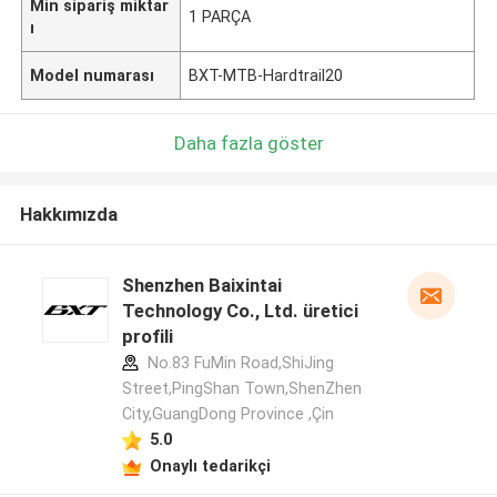
Min sipariş miktar
1 PARÇA
ı
Model numarası
BXT-MTB-Hardtrail20
Daha fazla göster
Hakkımızda
Shenzhen Baixintai
Technology Co., Ltd. üretici
profili
No.83 FuMin Road,ShiJing
Street,PingShan Town,ShenZhen
City,GuangDong Province ,Çin
5.0
Onaylı tedarikçi