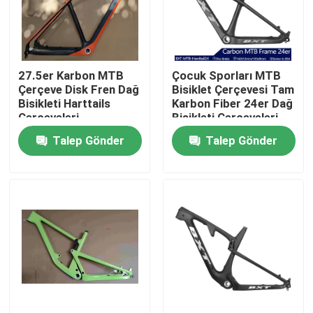
Fabrika turu
27.5er Karbon MTB
Çocuk Sporları MTB
Kalite Kontrolü
Çerçeve Disk Fren Dağ
Bisiklet Çerçevesi Tam
Bisikleti Harttails
Karbon Fiber 24er Dağ
Çerçeveleri
Bisikleti Çerçeveleri
Bizimle İletişim
Talep Gönder
Talep Gönder
Bir İndirim İste
Karbon Dağ Bisikleti
Karbon Yol Bisikleti
Karbon Dağ Bisikleti Çerçevesi